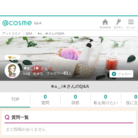
アットコスメ
Q&A
★a＿i★さんのQ&A
get
★a＿i★
さん
81
54歳
乾燥肌
フォロー
★a＿i★さんのQ&A
0
0
0
0
TOP
質問
回答
私も知りたい
役に立
質問一覧
まだ投稿がありません