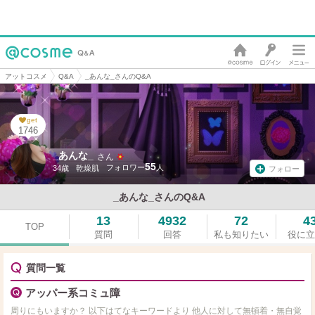
アットコスメ
Q&A
_あんな_さんのQ&A
get
1746
_あんな_
さん
55
34歳
乾燥肌
フォロー
_あんな_さんのQ&A
13
4932
72
4
TOP
質問
回答
私も知りたい
役に立
質問一覧
アッパー系コミュ障
周りにもいますか？ 以下はてなキーワードより 他人に対して無頓着・無自覚