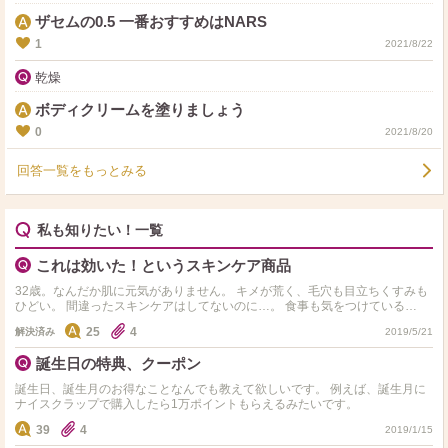
ザセムの0.5 一番おすすめはNARS
1
2021/8/22
乾燥
ボディクリームを塗りましょう
0
2021/8/20
回答一覧をもっとみる
私も知りたい！一覧
これは効いた！というスキンケア商品
32歳。なんだか肌に元気がありません。 キメが荒く、毛穴も目立ちくすみも
ひどい。 間違ったスキンケアはしてないのに…。 食事も気をつけている
し…。 運動も適度にやってます。 皆さんが、こ…
25
4
解決済み
2019/5/21
誕生日の特典、クーポン
誕生日、誕生月のお得なことなんでも教えて欲しいです。 例えば、誕生月に
ナイスクラップで購入したら1万ポイントもらえるみたいです。
39
4
2019/1/15