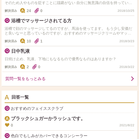
そのため人やものを貶すことに躊躇がない 自分に無意識の自信を持っている
相手が認めるまで何度も主張を繰り返す…
24
0
解決済み
2018/10/25
浴槽でマッサージされてる方
浴槽で顔のマッサージしてるのですが、馬油を使ってます。 もう少し安価だ
と良いなーと思っているのですが、おすすめのマッサージクリームやマッサ
ージオイル教えてください。 浴槽でも使えるような、液垂…
10
1
解決済み
2018/3/23
日中乳液
日焼け止め、乳液、下地にもなるもので優秀なものはありますか？
2
0
解決済み
2018/3/22
質問一覧をもっとみる
回答一覧
おすすめのフェイススクラブ
ブラックシュガーかラッシュです。
0
2021/8/22
色白でもしみがカバーできるコンシーラー