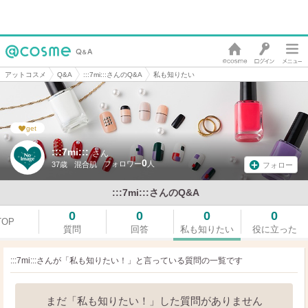
アットコスメ
Q&A
:::7mi:::さんのQ&A
私も知りたい
get
:::7mi:::
さん
0
37歳
混合肌
フォロー
:::7mi:::さんのQ&A
0
0
0
0
TOP
質問
回答
私も知りたい
役に立った
:::7mi:::さんが「私も知りたい！」と言っている
質問の一覧です
まだ「私も知りたい！」した質問がありません