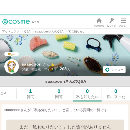
アットコスメ
Q&A
saaaoooriさんのQ&A
私も知りたい
get
saaaooori
さん
208
34歳
乾燥肌
フォロー
saaaoooriさんのQ&A
1
0
0
0
TOP
質問
回答
私も知りたい
役に立った
saaaoooriさんが「私も知りたい！」と言っている
質問の一覧です
まだ「私も知りたい！」した質問がありません