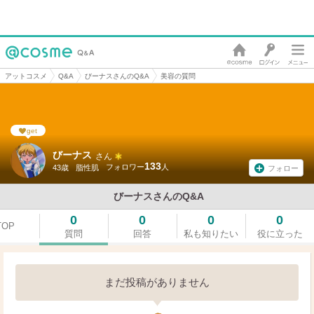
アットコスメ
Q&A
びーナスさんのQ&A
美容の質問
get
びーナス
さん
133
43歳
脂性肌
フォロー
びーナスさんのQ&A
0
0
0
0
TOP
質問
回答
私も知りたい
役に立った
まだ投稿がありません