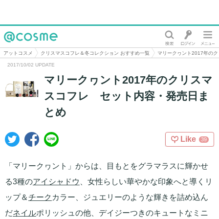
@cosme
アットコスメ
クリスマスコフレ＆冬コレクション おすすめ一覧
マリークヮント2017年の
2017/10/02 UPDATE
マリークヮント2017年のクリスマ
スコフレ セット内容・発売日ま
とめ
Like
39
「マリークヮント」からは、目もとをグラマラスに輝かせ
る3種の
アイシャドウ
、女性らしい華やかな印象へと導くリ
ップ＆
チーク
カラー、ジュエリーのような輝きを詰め込ん
だ
ネイル
ポリッシュの他、デイジーつきのキュートなミニ