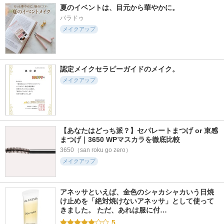
夏のイベントは、目元から華やかに。
パラドゥ
メイクアップ
認定メイクセラピーガイドのメイク。
メイクアップ
【あなたはどっち派？】セパレートまつげ or 束感
まつげ｜3650 WPマスカラを徹底比較
3650（san roku go zero）
メイクアップ
アネッサといえば、金色のシャカシャカいう日焼
け止めを「絶対焼けないアネッサ」として使って
きました。 ただ、あれは服に付…
5