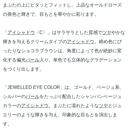
まぶたの上にピタッとフィットし、上品なオールドローズ
の発色と輝きで、目もとを華やかに彩ります。
「
アイシャドウ
〈C〉」はサラサラとした質感で
ツヤ
やかな
輝きを与えるクリームタイプの
アイシャドウ
。締め色にぴ
ったりなショコラブラウンは、角度によって色が絶妙に変
化する偏光
パール
入り。単色でも立体的なグラデーション
をつくり出します。
「JEWELLED EYE COLOR」は、ゴールド、ベージュ系、
シルバーの
パール
をたっぷり配合したシャンパンベージュ
カラーの
アイシャドウ
。まぶたに濡れたような
ツヤ
とジュ
エリーのような輝きを与え、印象的な目もとを演出しま
す。