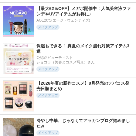
【最大62％OFF】メガポ開催中！人気美容液ファ
ンデやUVアイテムがお得に♪
AGE20'S(エージトウェンティズ)
メイクアップ
保湿もできる！ 真夏のメイク崩れ対策アイテム3
選
公認＠ビューティスト

ショコラ（美容とコスメ写真）さん
メイクアップ
【2026年夏の新作コスメ】8月発売のデパコス発
売日順まとめ
メイクアップ
冷やし中華、じゃなくてアラカンブログ始めまし
たw
メイクアップ