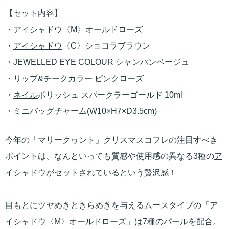
【セット内容】
・
アイシャドウ
〈M〉オールドローズ
・
アイシャドウ
〈C〉ショコラブラウン
・JEWELLED EYE COLOUR シャンパンベージュ
・リップ&
チーク
カラー ピンクローズ
・
ネイル
ポリッシュ スパークラーゴールド 10ml
・ミニバッグチャーム(W10×H7×D3.5cm)
今年の「マリークヮント」クリスマスコフレの注目すべき
ポイントは、なんといっても質感や使用感の異なる3種の
ア
イシャドウ
がセットされているという贅沢感！
目もとに
ツヤ
めきときらめきを与えるムースタイプの「
ア
イシャドウ
〈M〉オールドローズ」は7種の
パール
を配合。