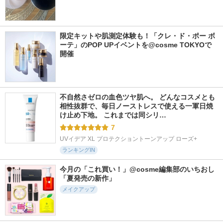
限定キットや肌測定体験も！「クレ・ド・ポー ボ
ーテ」のPOP UPイベントを@cosme TOKYOで
開催
不自然さゼロの血色ツヤ肌へ。 どんなコスメとも
相性抜群で、毎日ノーストレスで使える一軍日焼
け止め下地。 これまでは同シリ…
7
UVイデア XL プロテクショントーンアップ ローズ+
ランキングIN
今月の「これ買い！」@cosme編集部のいちおし
「夏発売の新作」
メイクアップ