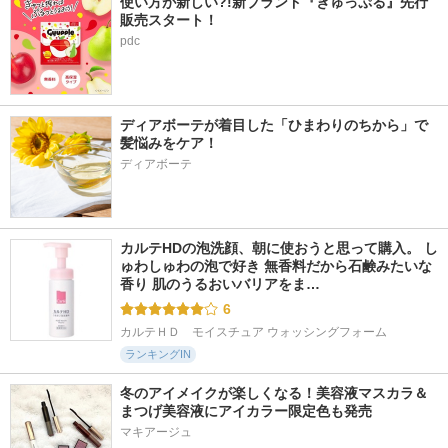
使い方が新しい?!新ブランド『ぎゅっぷる』先行
販売スタート！
pdc
ディアボーテが着目した「ひまわりのちから」で
髪悩みをケア！
ディアボーテ
カルテHDの泡洗顔、朝に使おうと思って購入。 し
ゅわしゅわの泡で好き 無香料だから石鹸みたいな
香り 肌のうるおいバリアをま…
6
カルテＨＤ　モイスチュア ウォッシングフォーム
ランキングIN
冬のアイメイクが楽しくなる！美容液マスカラ＆
まつげ美容液にアイカラー限定色も発売  
マキアージュ