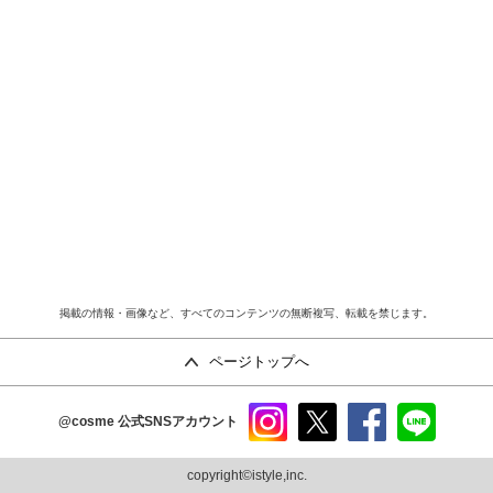
掲載の情報・画像など、すべてのコンテンツの無断複写、転載を禁じます。
ページトップへ
@cosme
公式SNSアカウント
instag
x
faceb
line
ram
ook
copyright©istyle,inc.