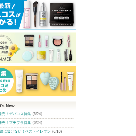
t's New
発売！デパコス特集
(6/24)
発売！プチプラ特集
(6/24)
線に負けない！ベストイレブン
(6/10)