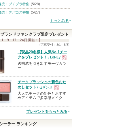
発売！プチプラ特集
(5/28)
発売！デパコス特集
(5/27)
もっとみる
ブランドファンクラブ限定プレゼント
 1・9・17・24日 開催！】
(応募受付：8/1～8/8)
【現品20名様】人気No.1チー
クをプレゼント！
/ LoNLy
透明感を引き出すモーヴカラ
現
ー
品
チークブラッシュの新色おた
めしセット
/ セザンヌ
大人気チークの新色とおすす
現
めアイテムで多幸感メイク
品
プレゼントをもっとみる
シーラー ランキング