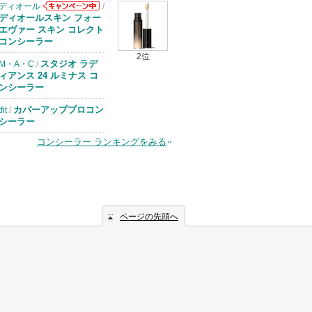
ディオール
/
ディオールから
ディオールスキン フォー
のお知らせがあ
エヴァー スキン コレクト
ります
コンシーラー
2位
スタジオ ラデ
M・A・C
/
ィアンス 24 ルミナス コ
ンシーラー
カバーアッププロコン
tfit
/
シーラー
コンシーラー ランキングをみる
ページの先頭へ