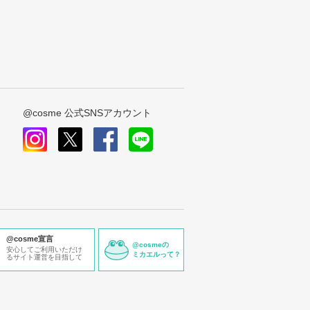
@cosme 公式SNSアカウント
instagram
x
facebook
line
@cosme宣言
@cosmeの
安心してご利用いただけ
ミカエルって？
るサイト運営を目指して