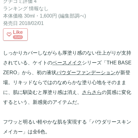
クチコミ評価 4
ランキング 情報なし
本体価格 30ml・1,600円 (編集部調べ)
発売日 2018/02/01
Like
3143
しっかりカバーしながらも厚塗り感のない仕上がりが支持
されている、ケイトの
ベースメイク
シリーズ「THE BASE
ZERO」から、初の液状
パウダーファンデーション
が新登
場。リキッドならではのなめらかな塗り心地をそのまま
に、肌に馴染むと厚塗り感は消え、
さらさら
の質感に変化
するという、新感覚のアイテムだ。
フワッと明るい軽やかな肌を実現する「パウダリースキン
メイカー」は全6色。