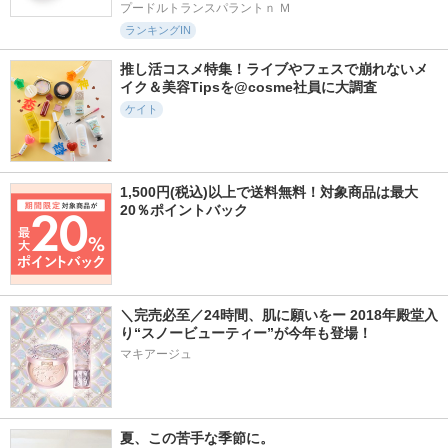
プードルトランスパラントｎ Ｍ
ランキングIN
推し活コスメ特集！ライブやフェスで崩れないメ
イク＆美容Tipsを@cosme社員に大調査
ケイト
1,500円(税込)以上で送料無料！対象商品は最大
20％ポイントバック
＼完売必至／24時間、肌に願いをー 2018年殿堂入
り“スノービューティー”が今年も登場！
マキアージュ
夏、この苦手な季節に。