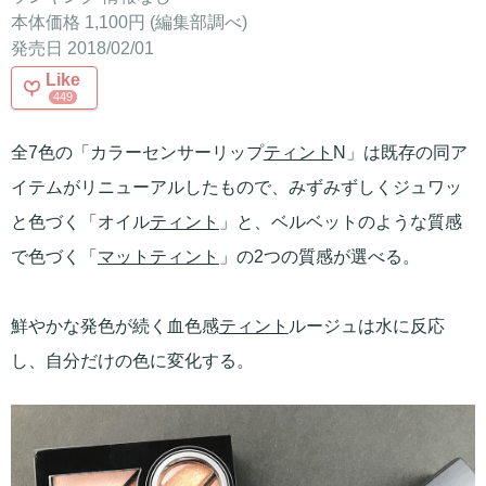
本体価格 1,100円 (編集部調べ)
発売日 2018/02/01
Like
449
全7色の「カラーセンサーリップ
ティント
N」は既存の同ア
イテムがリニューアルしたもので、みずみずしくジュワッ
と色づく「オイル
ティント
」と、ベルベットのような質感
で色づく「
マット
ティント
」の2つの質感が選べる。
鮮やかな発色が続く血色感
ティント
ルージュは水に反応
し、自分だけの色に変化する。