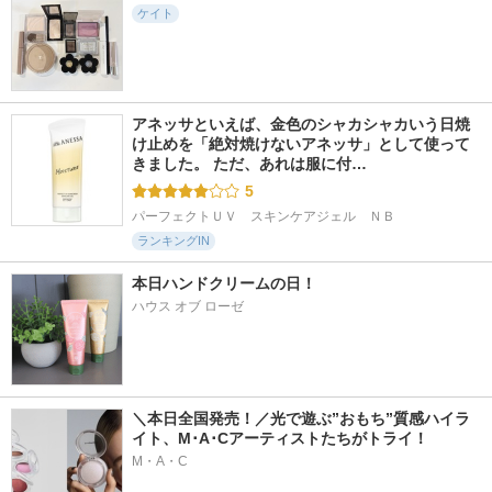
ケイト
アネッサといえば、金色のシャカシャカいう日焼
け止めを「絶対焼けないアネッサ」として使って
きました。 ただ、あれは服に付…
5
パーフェクトＵＶ　スキンケアジェル　ＮＢ
ランキングIN
本日ハンドクリームの日！
ハウス オブ ローゼ
＼本日全国発売！／光で遊ぶ”おもち”質感ハイラ
イト、M･A･Cアーティストたちがトライ！
M・A・C