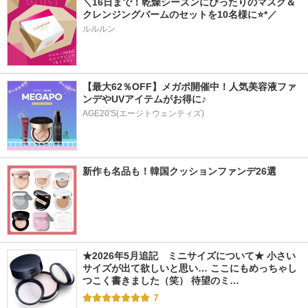
＼16日まで！乾燥シーズンにぴったりのマスク＆
クレンジングバームのセットを10名様に⭐*／
ルルルン
【最大62％OFF】メガポ開催中！人気美容液ファ
ンデやUVアイテムがお得に♪
AGE20'S(エージトウェンティズ)
新作も名品も！韓国クッションファンデ26選
★2026年5月追記　ミニサイズについて★ 小さい
サイズが出て欲しいと思い… ここにもめっちゃし
つこく書きました（笑） 待望のミ…
7