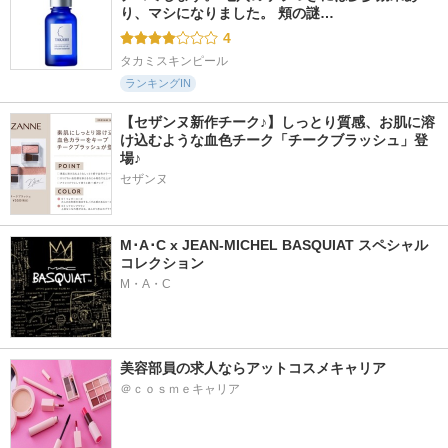
り、マシになりました。 頬の謎…
4
タカミスキンピール
ランキングIN
【セザンヌ新作チーク♪】しっとり質感、お肌に溶
け込むような血色チーク「チークブラッシュ」登
場♪
セザンヌ
M･A･C x JEAN-MICHEL BASQUIAT スペシャル
コレクション
M・A・C
美容部員の求人ならアットコスメキャリア
＠ｃｏｓｍｅキャリア