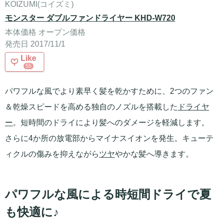
KOIZUMI(コイズミ)
モンスター ダブルファンドライヤー KHD-W720
本体価格 オープン価格
発売日 2017/11/1
Like
55
パワフルな風でより素早く髪を乾かすために、2つのファン
＆乾燥スピードを高める独自のノズルを搭載した
ドライヤ
ー
。短時間のドライにより髪へのダメージを軽減します。
さらに4か所の放電部からマイナスイオンを発生。キューテ
ィクルの傷みを抑えながら
ツヤ
やかな髪へ導きます。
パワフルな風による時短間ドライで夏
も快適に♪