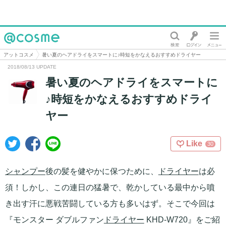
@cosme
アットコスメ
暑い夏のヘアドライをスマートに♪時短をかなえるおすすめドライヤー
2018/08/13 UPDATE
暑い夏のヘアドライをスマートに
♪時短をかなえるおすすめドライ
ヤー
Like
30
シャンプー
後の髪を健やかに保つために、
ドライヤー
は必
須！しかし、この連日の猛暑で、乾かしている最中から噴
き出す汗に悪戦苦闘している方も多いはず。そこで今回は
『モンスター ダブルファン
ドライヤー
KHD-W720』をご紹