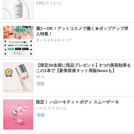
IOPE(アイオペ)
週1～OK！アットコスメで働く★ポップアップ求
人特集！
＠ｃｏｓｍｅキャリア
【限定30名様に現品プレゼント】8つの美容効果を
この1本で【新美容液キット再販Newsも】
SK-II
乾燥
限定！ ハローキティ × ボディ スムーザー N
ハウス オブ ローゼ
乾燥