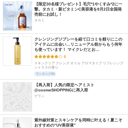
【限定30名様プレゼント】毛穴*1やくすみ*2に一
撃。タカミ・新ビタミンC美容液を9月2日全国発
売前にお試し！
タカミ
クレンジングジプシーを経て口コミを頼りにこの
アイテムに出会い…リニューアル前からもう何年
も使っています！ マイクレだとお…
6
スキンクリア クレンズ オイル アロマタイプ リフレシング
シトラスの香り
ランキングIN
【再入荷】人気の限定ヘアミスト 
@cosmeSHOPPINGに再入荷
ゲラン
紫外線対策とスキンケアを同時に叶える！夏こそ
おすすめの“UV美容液”