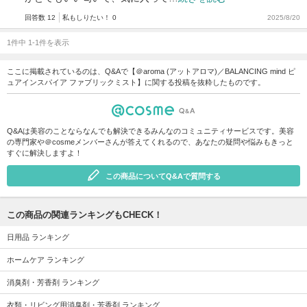
回答数 12
私もしりたい！ 0
2025/8/20
1件中 1-1件を表示
ここに掲載されているのは、Q&Aで【＠aroma (アットアロマ)／BALANCING mind ピ
ュアインスパイア ファブリックミスト】に関する投稿を抜粋したものです。
Q&Aは美容のことならなんでも解決できるみんなのコミュニティサービスです。美容
の専門家や＠cosmeメンバーさんが答えてくれるので、あなたの疑問や悩みもきっと
すぐに解決しますよ！
この商品についてQ&Aで質問する
この商品の関連ランキングもCHECK！
日用品 ランキング
ホームケア ランキング
消臭剤・芳香剤 ランキング
衣類・リビング用消臭剤・芳香剤 ランキング