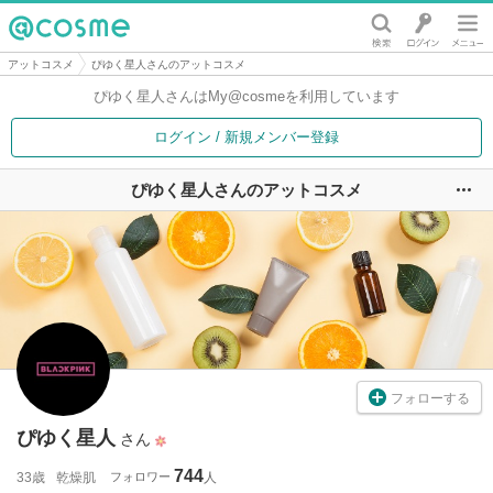
@cosme
アットコスメ
ぴゆく星人さんのアットコスメ
ぴゆく星人さんは
My@cosmeを利用しています
ログイン / 新規メンバー登録
ぴゆく星人さんのアットコスメ
ユ
フォローする
ぴゆく星人
さん
744
33歳
乾燥肌
フォロワー