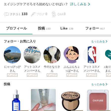
エイジングケアそろそろ始めないとやばい？
詳しくみる
133
0
0
クチコミ
ブログ
Q&A
プロフィール
投稿
Like
フォロー
133
139
917
フォロー・お気に入り
もっとみる
にゃっぴっぴ
アットコスメ
牛のとなりさ
ぶんぶんちょ
アットコスメ
♪あ
さん
メンバーさん
ん
っぱーさん
メンバーさん
まん
メンバー
メンバー
メンバー
メンバー
メンバー
メ
投稿
もっとみる