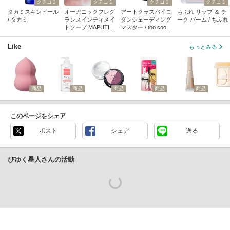
クチコミ
クチコミ
クチコミ
クチコミ
タカミスキンピール
オーガニックフレグ
アートクラスバイロ
ちふれ リップ ＆ チ
/ タカミ
ランスインティメイ
ダンシェーディング
ーク バーム / ちふれ
トソープ MAPUTI /
マスター / too cool f
MAPUTI
or school
Like
もっとみる
商品
商品
商品
商品
商品
このページをシェア
ポスト
シェア
送る
ぴゆく星人さんの活動