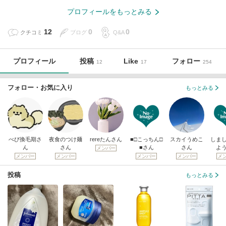
プロフィールをもっとみる
12
0
0
クチコミ
ブログ
Q&A
プロフィール
投稿
Like
フォロー
12
17
254
フォロー・お気に入り
もっとみる
べび換毛期さ
夜食のつけ麺
rereたんさん
■□こっちん□
スカイうめこ
しま
ん
さん
■さん
さん
よ
メンバー
メンバー
メンバー
メンバー
メンバー
メ
投稿
もっとみる