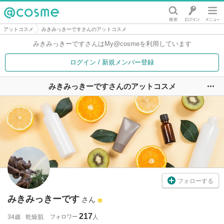
@cosme
アットコスメ
みきみっきーですさんのアットコスメ
みきみっきーですさんは
My@cosmeを利用しています
ログイン / 新規メンバー登録
みきみっきーですさんのアットコスメ
ユ
フォローする
みきみっきーです
さん
217
34歳
乾燥肌
フォロワー