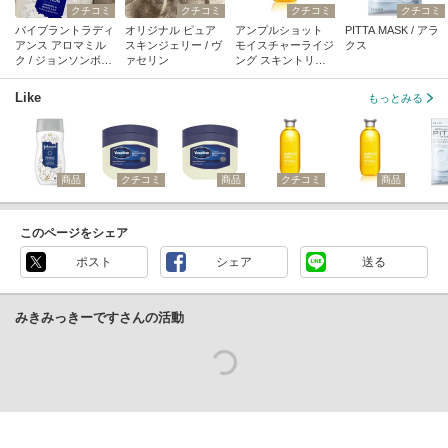
クチコミ
クチコミ
クチコミ
クチコミ
バイブラントラディ
オリジナル ピュア
アンプルショット
PITTA MASK / アラ
アンス アロマミル
スキンジェリー / ヴ
モイスチャーライジ
クス
ク / ジョンソンボデ
ァセリン
ング スキントリー
ィケア
トメント ローショ
ン / ボトルワークス
Like
もっとみる
商品
クチコミ
商品
クチコミ
商品
このページをシェア
ポスト
シェア
送る
みきみっきーですさんの活動