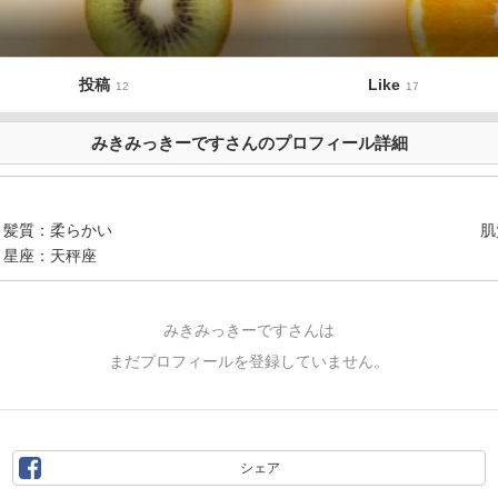
投稿
Like
12
17
みきみっきーですさんのプロフィール詳細
髪質
柔らかい
肌
星座
天秤座
みきみっきーですさんは
まだプロフィールを登録していません。
シェア