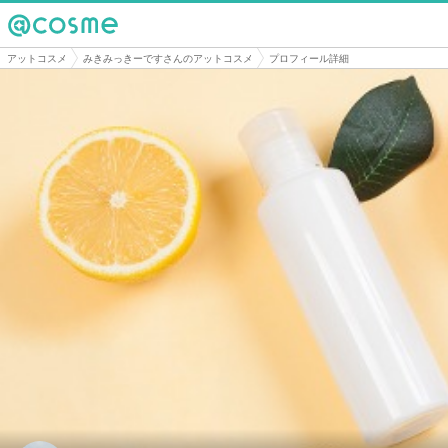
@cosme
アットコスメ
みきみっきーですさんのアットコスメ
プロフィール詳細