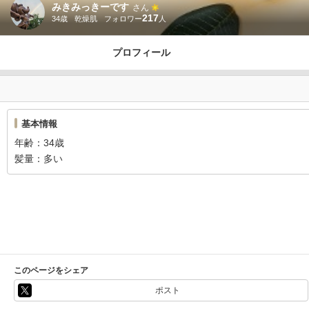
みきみっきーです
さん
217
34歳
乾燥肌
プロフィール
基本情報
年齢
34歳
髪量
多い
このページをシェア
ポスト