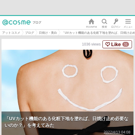
アットコスメ
ブログ
日焼け・美白
「UVカット機能のある化粧下地を塗れば、日焼け止
Like
1036
views
31
「UVカット機能のある化粧下地を塗れば、日焼け止め必要な
いのか？」を考えてみた
2022/4/13 04:08