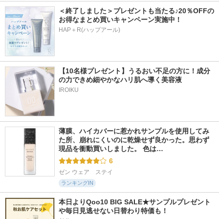
＜終了しました＞プレゼントも当たる♪20％OFFの
お得なまとめ買いキャンペーン実施中！
HAP＋R(ハップアール)
【10名様プレゼント】うるおい不足の方に！成分
の力できめ細やかなハリ肌へ導く美容液
IROIKU
薄膜、ハイカバーに惹かれサンプルを使用してみ
た所、崩れにくいのに乾燥せず良かった。思わず
現品を衝動買いしました。 色は…
6
ゼン ウェア　ステイ
ランキングIN
本日よりQoo10 BIG SALE★サンプルプレゼント
や毎日見逃せない日替わり特価も！