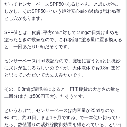
だってセンサーベースSPF50+あるじゃん、と思いがち。
しかし、そのSPF50+という絶対安心感の過信は思わぬ落
とし穴があります。
SPF値とは、皮膚1平方cmに対して２mgの日焼け止めを
塗ったときの数値なので、これを顔に塗る量に置き換える
と、一回あたり0.8gだそうです。
センサーベースはml表記なので、厳密に言うとgとは微妙
にズレが生じるらしいのですが、大体液体でも0.8mlほど
と思っていただいて大丈夫みたいです。
その、0.8mlは環境省によると一円玉硬貨の大きさの量を
二回分(または500円玉大)、だそうです。
というわけで、センサーベースは内容量が25mlなので、
÷0.8で、約31日、まぁ1ヶ月ですね、で一本使い切ってい
たら、数値通りの紫外線防御効果を得られている、という