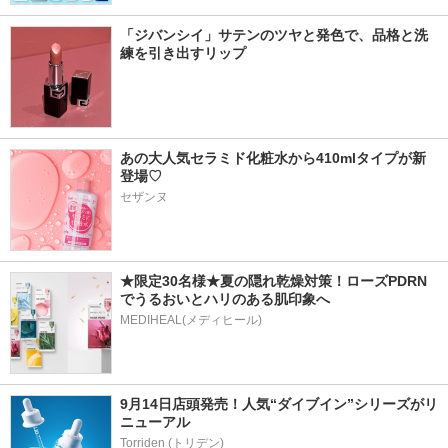
「ジバンシイ」サテンのツヤと発色で、品格と洗
練を引き出すリップ
あの大人気セラミド化粧水から410mlタイプが新
登場♡
セザンヌ
★限定30名様★夏の隠れ乾燥対策！ローズPDRN
でうるおいとハリのある肌印象へ
MEDIHEAL(メディヒール)
9月14日店頭発売！人気“ダイブイン”シリーズがリ
ニューアル