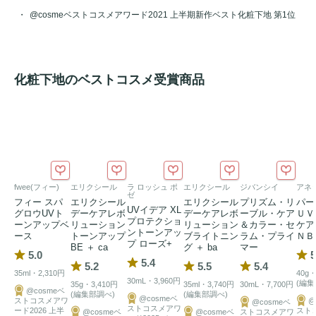
@cosmeベストコスメアワード2021 上半期新作ベスト化粧下地 第1位
化粧下地のベストコスメ受賞商品
fwee(フィー)
エリクシール
ラ ロッシュ ポ
エリクシール
ジバンシイ
アネ
ゼ
フィー スパ
エリクシール
エリクシール
プリズム・リ
パー
UVイデア XL
グロウUVト
デーケアレボ
デーケアレボ
ーブル・ケア
ＵＶ
プロテクショ
ーンアップベ
リューション
リューション
＆カラー・セ
ケ
ントーンアッ
ース
トーンアップ
ブライトニン
ラム・プライ
ＮＢ
プ ローズ+
BE ＋ ca
グ ＋ ba
マー
5.0
5
5.4
5.2
5.5
5.4
35ml・2,310円
40g・
30mL・3,960円
(編集
35g・3,410円
35ml・3,740円
30mL・7,700円
@cosmeベ
(編集部調べ)
(編集部調べ)
@cosmeベ
ストコスメアワ
@
@cosmeベ
ストコスメアワ
ード2026 上半
スト
@cosmeベ
@cosmeベ
ストコスメアワ