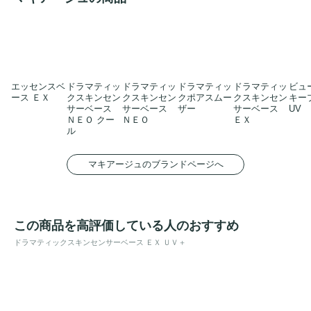
エッセンスベ
ドラマティッ
ドラマティッ
ドラマティッ
ドラマティッ
ビュ
ース ＥＸ
クスキンセン
クスキンセン
クポアスムー
クスキンセン
キー
サーベース
サーベース
ザー
サーベース
UV
ＮＥＯ クー
ＮＥＯ
ＥＸ
ル
マキアージュのブランドページへ
この商品を高評価している人のおすすめ
ドラマティックスキンセンサーベース ＥＸ ＵＶ＋