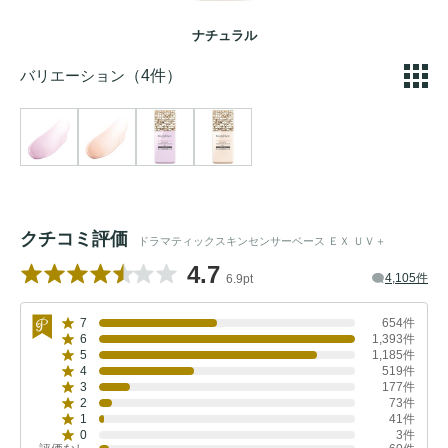
ナチュラル
バリエーション
（4件）
クチコミ評価
ドラマティックスキンセンサーベース ＥＸ ＵＶ＋
4.7
4,105件
6.9pt
7
654件
6
1,393件
5
1,185件
4
519件
3
177件
2
73件
1
41件
0
3件