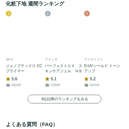
化粧下地 週間ランキング
1
2
3
SK-II
アネッサ
アスタリフト
ジェノプティクス CC
パーフェクトＵＶ ス
D-UVシールド トーン
プライマー
キンケアジェル ＮＢ
アップ
5.6
5.1
5.2
4004件
2199件
3254件
4位以降のランキングをみる
よくある質問（FAQ）