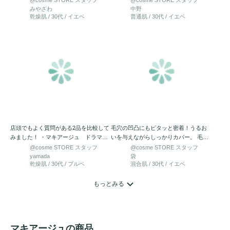
みやざわ
中野
乾燥肌 / 30代 / イエベ
普通肌 / 30代 / イエベ
店頭でもよく質問がある2品を比較して
毛穴の凹凸にもピタッと密着！うるお
みました！ ・マキアージュ ドラマテ
いを与えながらしっかりカバー。 毛穴
ィックスキンセン…
が目立たない極上つるん肌に♪…
@cosme STORE スタッフ
@cosme STORE スタッフ
yamada
袋
乾燥肌 / 30代 / ブルベ
混合肌 / 30代 / イエベ
もっとみる
マキアージュの商品