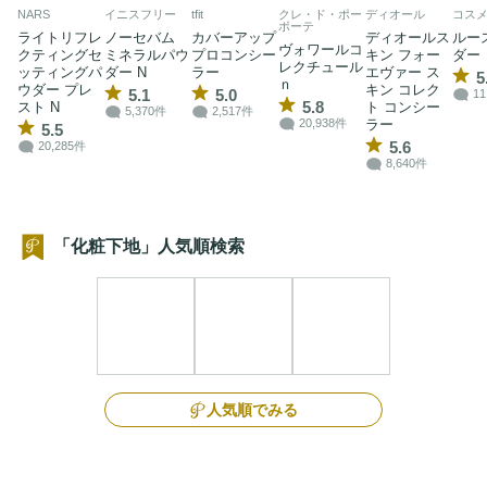
NARS
イニスフリー
tfit
クレ・ド・ポー
ディオール
コス
ボーテ
ライトリフレ
ノーセバム
カバーアップ
ディオールス
ルー
ヴォワールコ
クティングセ
ミネラルパウ
プロコンシー
キン フォー
ダー
レクチュール
ッティングパ
ダー N
ラー
エヴァー ス
5
ｎ
ウダー プレ
キン コレク
5.1
5.0
11
5.8
スト N
ト コンシー
5,370件
2,517件
ラー
20,938件
5.5
5.6
20,285件
8,640件
「化粧下地」人気順検索
人気順でみる