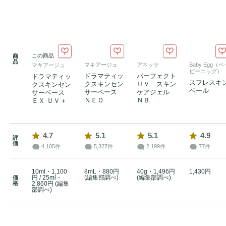
この商品
商
品
マキアージュ
アネッサ
Baby Egg（ベ
マキアージュ
ビーエッグ）
ドラマティッ
パーフェクト
ドラマティッ
スフレスキ
クスキンセン
ＵＶ スキン
クスキンセン
ベール
サーベース
ケアジェル
サーベース
ＮＥＯ
ＮＢ
ＥＸ ＵＶ＋
4.7
5.1
5.1
4.9
評
価
4,105件
5,327件
2,199件
77件
10ml・1,100
8mL・880円
40g・1,496円
1,430円
円 / 25ml・
(編集部調べ)
(編集部調べ)
価
格
2,860円 (編集
部調べ)