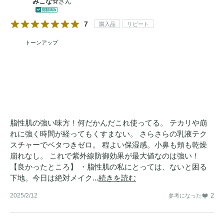
みこな☆
さん
7
購入品
リピート
トーンアップ
脂性肌の強い味方！何だかんだこれ使ってる。 テカリや崩
れに強く時間が経ってもくすまない。 さらさらの乳液テク
スチャーでベタつきゼロ。 程よい保湿感。小鼻も頬も乾燥
崩れなし。 これで紫外線防御効果が最大値なのは強い！
【良かったところ】 ・脂性肌の私にとっては、ないと困る
下地。今日は絶対メイク...
続きを読む
2025/2/12
2
参考になった