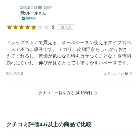
26歳
混合肌
130件
3秒ルール
さん
5
購入品
ドラッグストアで買える、オールシーズン使えるタイプのベ
ースで本当に優秀です。 テカリ、皮脂浮きをしっかりおさ
えてくれるし、乾燥が気になる時もカサつくことなく長時間
崩れにくいし、伸びが良くとっても塗りやすいベースです。
2025/1/18
2
参考になった
クチコミ一覧をみる (4,105件)
クチコミ評価4.5以上の商品で比較