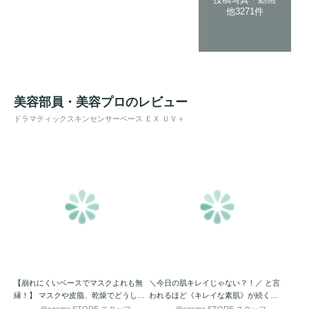
他3271件
美容部員・美容プロのレビュー
ドラマティックスキンセンサーベース ＥＸ ＵＶ＋
【崩れにくいベースでマスクよれも無
＼今日の肌キレイじゃない？！／ と言
縁！】 マスクや皮脂、乾燥でどうして
われるほど《キレイな素肌》が続く、
もメイクが崩れてしまった経…
マキアージュの下地です。 …
@cosme STORE スタッフ
@cosme STORE スタッフ