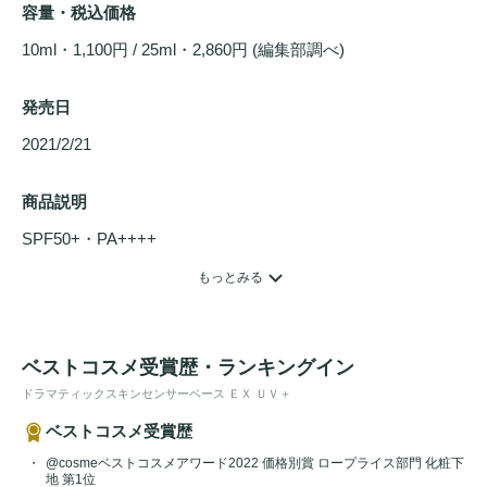
容量・税込価格
10ml・1,100円 / 25ml・2,860円 (編集部調べ)
発売日
2021/2/21 
商品説明
SPF50+・PA++++
全2色

もっとみる
テカリ・カサつきダブルで防いで、透明感のある肌がずっと
続く、くずれ防止下地。過剰な汗や皮脂を吸収し
毛穴
やテカ
りの目立たないずっと快適な美肌を保ちます。また、乾きを
ベストコスメ受賞歴・ランキングイン
感知して、水分を放出し、化粧のりのよい美肌に整えます。
ドラマティックスキンセンサーベース ＥＸ ＵＶ＋
13時間化粧もち*データ取得済み。 *テカり・皮脂くずれ・毛
ベストコスメ受賞歴
穴落ち・よれ・薄れ・くすみ(資生堂調べ。効果には個人差
があります。)
@cosmeベストコスメアワード2022 価格別賞 ロープライス部門 化粧下
地 第1位