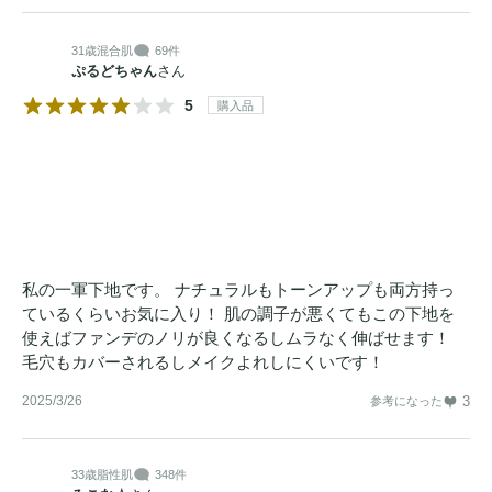
31歳
混合肌
69件
ぷるどちゃん
さん
5
購入品
私の一軍下地です。 ナチュラルもトーンアップも両方持っ
ているくらいお気に入り！ 肌の調子が悪くてもこの下地を
使えばファンデのノリが良くなるしムラなく伸ばせます！
毛穴もカバーされるしメイクよれしにくいです！
2025/3/26
3
参考になった
33歳
脂性肌
348件