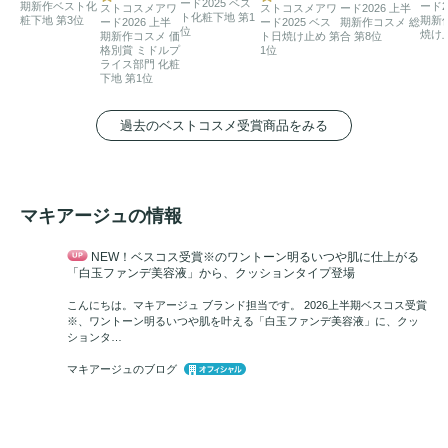
ード2025 ベス
期新作ベスト化
ード2
ストコスメアワ
ストコスメアワ
ード2026 上半
ト化粧下地 第1
粧下地 第3位
期新
ード2026 上半
ード2025 ベス
期新作コスメ 総
位
焼け
期新作コスメ 価
ト日焼け止め 第
合 第8位
格別賞 ミドルプ
1位
ライス部門 化粧
下地 第1位
過去のベストコスメ受賞商品をみる
マキアージュの情報
NEW！ベスコス受賞※のワントーン明るいつや肌に仕上がる
「白玉ファンデ美容液」から、クッションタイプ登場
こんにちは。マキアージュ ブランド担当です。 2026上半期ベスコス受賞
※、ワントーン明るいつや肌を叶える「白玉ファンデ美容液」に、クッ
ションタ…
マキアージュのブログ