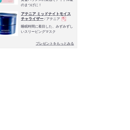
のまつげに！
品
アテニア ミッドナイトモイス
チャライザー
/ アテニア
現
睡眠時間に着目した、みずみずし
いスリーピングマスク
品
プレゼントをもっとみる