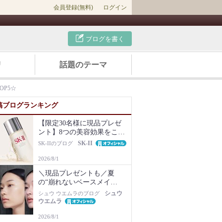
会員登録(無料)
ログイン
ブログを書く
リ
話題のテーマ
P5☆
稿ブログランキング
【限定30名様に現品プレゼ
ント】8つの美容効果をこの
1本で【新美容液キット再販
SK-II
SK-IIのブログ
Newsも】
2026/8/1
＼現品プレゼントも／夏
の“崩れないベースメイ
ク”は名品化粧下地から！毛
シュウ
シュウ ウエムラのブログ
穴・ベタつき・乾燥知らず
ウエムラ
の肌に
2026/8/1