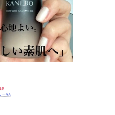
ルB
リーAA