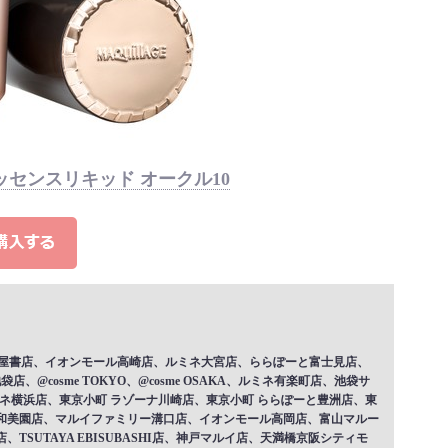
センスリキッド オークル10
 函館蔦屋書店、イオンモール高崎店、ルミネ大宮店、ららぽーと富士見店、
@cosme TOKYO、@cosme OSAKA、ルミネ有楽町店、池袋サ
ミネ横浜店、東京小町 ラゾーナ川崎店、東京小町 ららぽーと豊洲店、東
浦和美園店、マルイファミリー溝口店、イオンモール高岡店、富山マルー
TSUTAYA EBISUBASHI店、神戸マルイ店、天満橋京阪シティモ