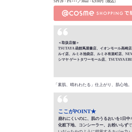
SPF20・PA+++／30ml・6,930円（税込）
＜取扱店舗＞
TSUTAYA 函館蔦屋書店、イオンモール高
ルイ店、ルミネ池袋店、ルミネ有楽町店、NEW
シマヤ ゲートタワーモール店、TSUTAYA E
「素肌、晴れわたる」仕上がり、肌心地。
ここがPOINT★
崩れにくいのに、肌のうるおいを1日中
化粧下地、コンシーラー、お粉いらず
いだったかのように錯覚するカバー力♪