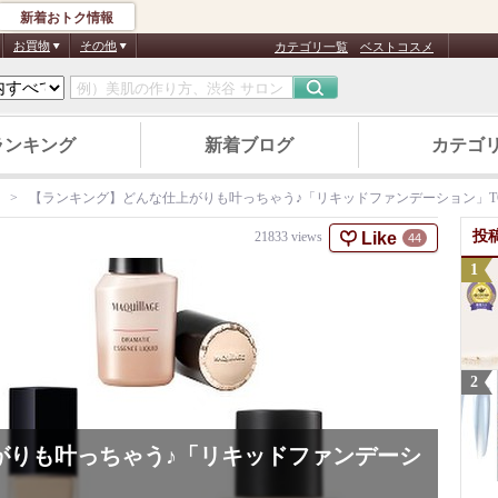
新着おトク情報
お買物
その他
カテゴリ一覧
ベストコスメ
ランキング
新着ブログ
カテゴ
【ランキング】どんな仕上がりも叶っちゃう♪「リキッドファンデーション」TO
投
Like
21833
views
44
がりも叶っちゃう♪「リキッドファンデーシ