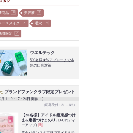
OTタグ
新商品
美容液
ベースメイク
毛穴
地域限定
ウエルテック
500名様★Wアプローチで本
気の口臭対策
ブランドファンクラブ限定プレゼント
月 1・9・17・24日 開催！】
(応募受付：8/1～8/8)
【20名様】アイドル級束感つけ
ま&定番つけまのり
/ D-UP(ディ
ーアップ)
現
黄金バランスの束感でアイドル級