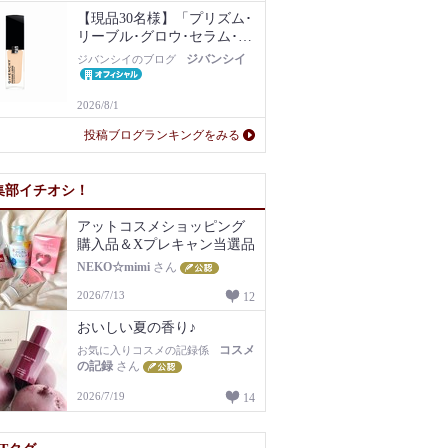
【現品30名様】「プリズム･
リーブル･グロウ･セラム･フ
ァンデーション」1N現品を
ジバンシイ
ジバンシイのブログ
プレゼント！
2026/8/1
投稿ブログランキングをみる
集部イチオシ！
アットコスメショッピング
購入品＆Xプレキャン当選品
NEKO☆mimi
さん
2026/7/13
12
おいしい夏の香り♪
コスメ
お気に入りコスメの記録係
の記録
さん
2026/7/19
14