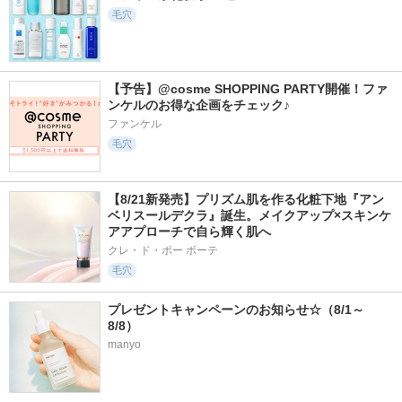
毛穴
【予告】@cosme SHOPPING PARTY開催！ファ
ンケルのお得な企画をチェック♪
ファンケル
毛穴
【8/21新発売】プリズム肌を作る化粧下地『アン
ベリスールデクラ』誕生。メイクアップ×スキンケ
アアプローチで自ら輝く肌へ
クレ・ド・ポー ボーテ
毛穴
プレゼントキャンペーンのお知らせ☆（8/1～
8/8）
manyo