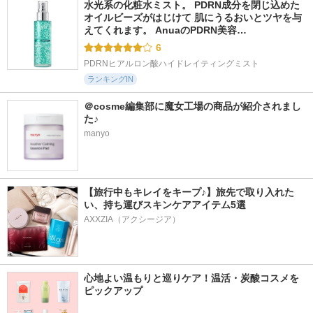
水光系の化粧水ミスト。 PDRN成分を閉じ込めた
オイルビーズがはじけて 肌にうるおいとツヤを与
えてくれます。 AnuaのPDRN美容…
6
PDRNヒアルロン酸ハイドレイティングミスト
ランキングIN
＠cosme編集部に魔女工場の商品が紹介されまし
た♪
manyo
【旅行中もキレイをキープ♪】旅先で取り入れた
い、持ち運びスキンケアアイテム5選
AXXZIA（アクシージア）
心地よい温もりと巡りケア！温活・炭酸コスメを
ピックアップ