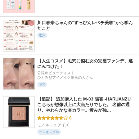
川口春奈ちゃんの“すっぴんレベチ美容”から学ん
だこと
毛穴
【人生コスメ】毛穴に悩む女の完璧ファンデ、遂
にみつけた！
公認＠ビューティスト

ひとみ@アイメイク動画の人さん
毛穴
【追記】 追加購入した M-03 陽杏 -HARUANZU 
こちらが想像以上に大当たりでした。 名前の通
り、やわらかな杏カラー。黄みが強…
6
モノ ルック アイズ
ランキングIN