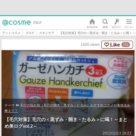
アットコスメ
ブログ
スキンケア
【毛穴対策】毛穴の＜黒ずみ・開き・たるみ＞に喝！～まと
Like
1605
views
151
テーマ
毛穴の悩み別（毛穴の開き・黒ずみ・たるみ）おすすめコスメや美容法を
教えて！
【毛穴対策】毛穴の＜黒ずみ・開き・たるみ＞に喝！～まと
め美ログvol.2～
2012/11/13 18:27