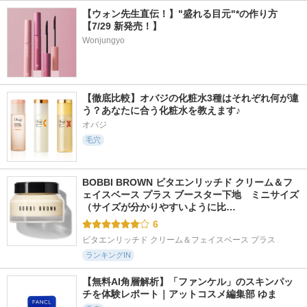
【ウォン先生直伝！】"盛れる目元"*の作り方
【7/29 新発売！】
Wonjungyo
【徹底比較】オバジの化粧水3種はそれぞれ何が違
う？あなたに合う化粧水を教えます♪
オバジ
毛穴
BOBBI BROWN ビタエンリッチド クリーム＆フ
ェイスベース プラス ブースター下地　ミニサイズ 
（サイズが分かりやすいように比…
6
ビタエンリッチド クリーム＆フェイスベース プラス
ランキングIN
【無料AI角層解析】「ファンケル」のスキンパッ
チを体験レポート｜アットコスメ編集部 ゆま