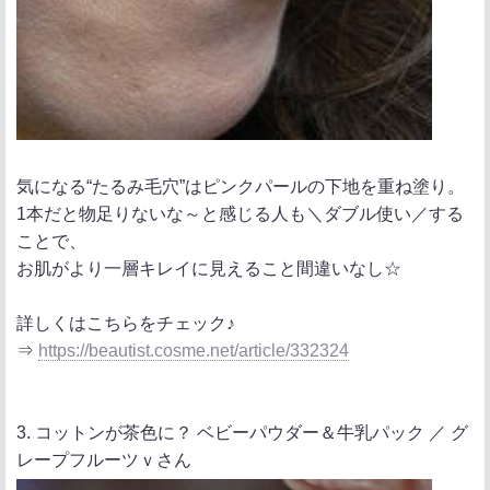
気になる“たるみ毛穴”はピンクパールの下地を重ね塗り。
1本だと物足りないな～と感じる人も＼ダブル使い／する
ことで、
お肌がより一層キレイに見えること間違いなし☆
詳しくはこちらをチェック♪
⇒
https://beautist.cosme.net/article/332324
3. コットンが茶色に？ ベビーパウダー＆牛乳パック ／ グ
レープフルーツｖさん