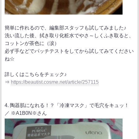
簡単に作れるので、編集部スタッフも試してみました♪
洗い流した後、拭き取り化粧水でやさ～しくふき取ると、
コットンが茶色に（涙）
必ず手などでパッチテストをしてから試してみてください
ね☆
詳しくはこちらをチェック♪
⇒
https://beautist.cosme.net/article/257115
4. 陶器肌になれる！？「冷凍マスク」で毛穴をキュッ！
／ ※A1B0N※さん