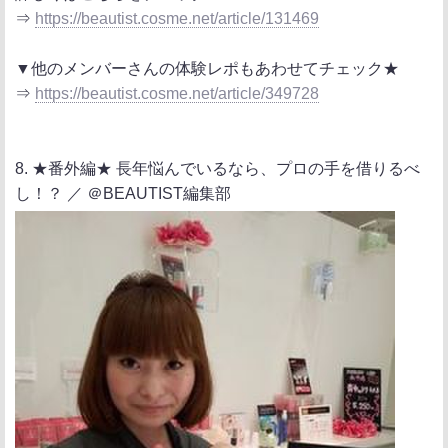
⇒
https://beautist.cosme.net/article/131469
▼他のメンバーさんの体験レポもあわせてチェック★
⇒
https://beautist.cosme.net/article/349728
8. ★番外編★ 長年悩んでいるなら、プロの手を借りるべ
し！？ ／ ＠BEAUTIST編集部