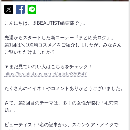
ポ
シ
送
こんにちは、＠BEAUTIST編集部です。
ス
ェ
る
ト
ア
先週からスタートした新コーナー『まとめ美ログ』。
第1回は＼100均コスメ／をご紹介しましたが、みなさん
ご覧いただけましたか？
▼まだ見ていない人はこちらをチェック！
https://beautist.cosme.net/article/350547
たくさんのイイネ！やコメントありがとうございました。
さて、第2回目のテーマは、多くの女性が悩む『毛穴問
題』。
ビューティスト7名の記事から、スキンケア・メイクで