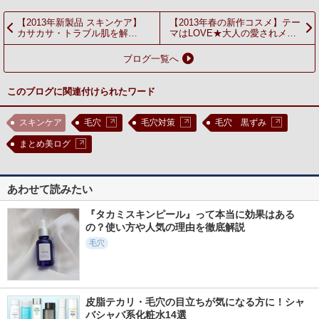
【2013年新製品 スキンケア】
【2013年春の新作コスメ】テー
カサカサ・トラブル肌を解
マはLOVE★大人の愛されメイ
消！？⇒ オールインワンゲルの
クが完成！
魅力に迫る！
ブログ一覧へ
このブログに関連付けられたワード
スキンケア
毛穴
毛穴対策
毛穴 黒ずみ
まとめ美ログ
あわせて読みたい
『タカミスキンピール』って本当に効果はある
の？使い方や人気の理由を徹底解説
毛穴
皮脂テカリ・毛穴の目立ちが気になる方に！シャ
バシャバ系化粧水14選