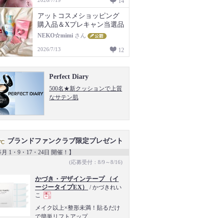
14
アットコスメショッピング
購入品＆Xプレキャン当選品
NEKO☆mimi
さん
2026/7/13
12
Perfect Diary
500名★新クッションで上質
なサテン肌
ブランドファンクラブ限定プレゼント
月 1・9・17・24日 開催！】
(応募受付：8/9～8/16)
かづき・デザインテープ （イ
ージータイプEX）
/ かづきれい
こ
現
メイク以上×整形未満！貼るだけ
で簡単リフトアップ
品