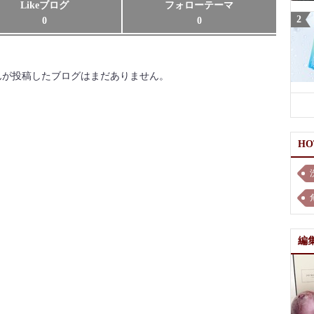
Likeブログ
フォローテーマ
0
0
んが投稿したブログはまだありません。
H
編