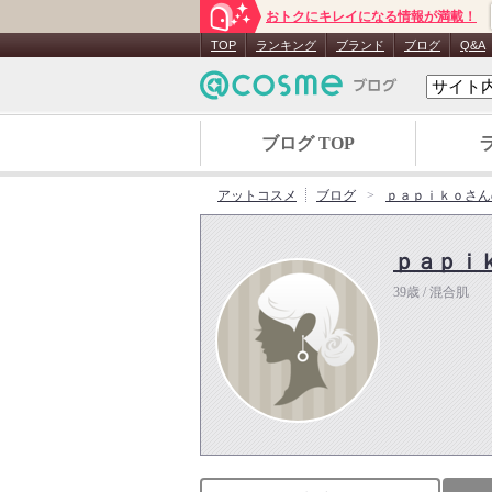
おトクにキレイになる情報が満載！
TOP
ランキング
ブランド
ブログ
Q&A
ブログ TOP
アットコスメ
ブログ
ｐａｐｉｋｏさん
ｐａｐｉ
39歳 / 混合肌