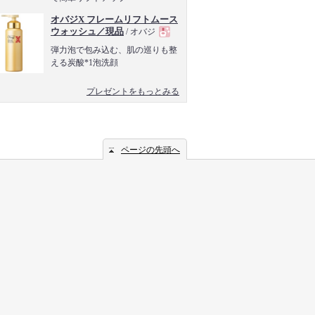
オバジX フレームリフトムース
ウォッシュ／現品
/ オバジ
現
弾力泡で包み込む、肌の巡りも整
える炭酸*1泡洗顔
品
プレゼントをもっとみる
ページの先頭へ