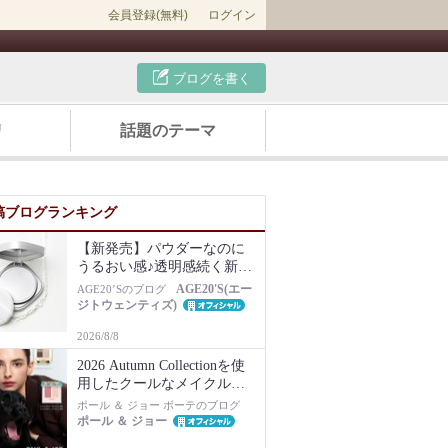
会員登録(無料)
ログイン
ブログを書く
リ
話題のテーマ
稿ブログランキング
【新発売】パウダーなのに
うるおい感♪透明感続く新感
覚フェイスパウダー
AGE20'S(エー
AGE20’Sのブログ
ジトウェンティズ)
2026/8/8
2026 Autumn Collectionを使
用したクールなメイクルッ
ク♪
ポール ＆ ジョー ボーテのブログ
ポール ＆ ジョー