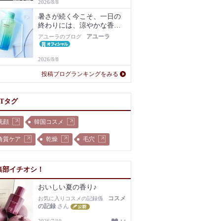
2026/8/8
暑さが続く今こそ、一日の
終わりには、涼やかな香り
に包まれるバスタイムを。
アユーラ
アユーラのブログ
2026/8/8
投稿ブログランキングをみる
OTタグ
洗顔
韓国コスメ
角質ケア
乾燥
毛穴
集部イチオシ！
おいしい夏の香り♪
コスメ
お気に入りコスメの記録係
の記録
さん
2026/7/19