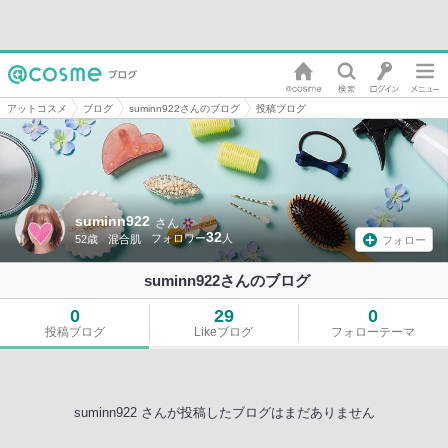
アットコスメ
ブログ
suminn922さんのブログ
投稿ブログ
suminn922
さん
32
52歳
混合肌
フォロー
suminn922さんのブログ
0
29
0
投稿ブログ
Likeブログ
フォローテーマ
suminn922 さんが投稿したブログはまだありません