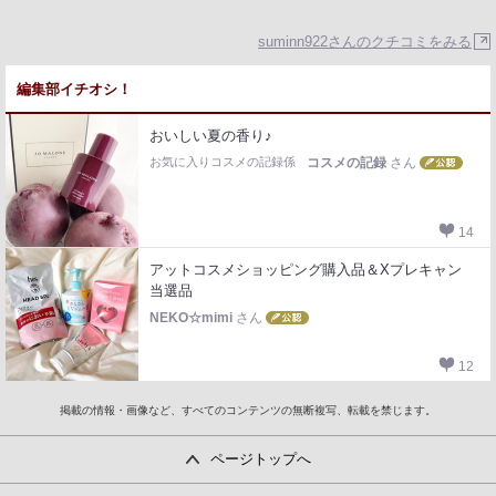
suminn922さんのクチコミをみる
編集部イチオシ！
おいしい夏の香り♪
お気に入りコスメの記録係
コスメの記録
さん
14
アットコスメショッピング購入品＆Xプレキャン
当選品
NEKO☆mimi
さん
12
掲載の情報・画像など、すべてのコンテンツの無断複写、転載を禁じます。
ページトップへ