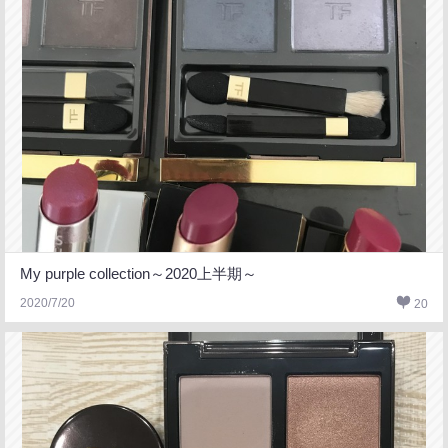
My purple collection～2020上半期～
2020/7/20
20