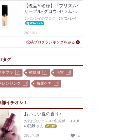
【現品30名様】「プリズム･
リーブル･グロウ･セラム･フ
ァンデーション」1N現品を
ジバンシイ
ジバンシイのブログ
プレゼント！
2026/8/1
投稿ブログランキングをみる
OTタグ
プチプラ
乾燥肌
毛穴
クレンジング
角質ケア
集部イチオシ！
おいしい夏の香り♪
コスメ
お気に入りコスメの記録係
の記録
さん
2026/7/19
14