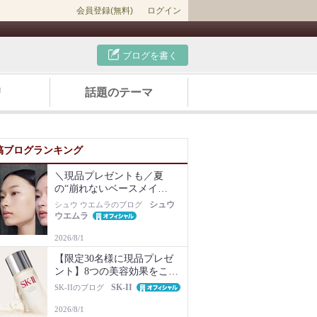
会員登録(無料)
ログイン
ブログを書く
リ
話題のテーマ
稿ブログランキング
＼現品プレゼントも／夏
の“崩れないベースメイ
ク”は名品化粧下地から！毛
シュウ
シュウ ウエムラのブログ
穴・ベタつき・乾燥知らず
ウエムラ
の肌に
2026/8/1
【限定30名様に現品プレゼ
ント】8つの美容効果をこの
1本で【新美容液キット再販
SK-II
SK-IIのブログ
Newsも】
2026/8/1