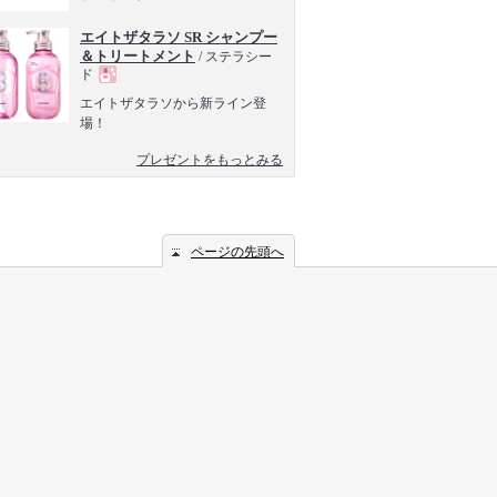
エイトザタラソ SR シャンプー
＆トリートメント
/ ステラシー
ド
現
エイトザタラソから新ライン登
場！
品
プレゼントをもっとみる
ページの先頭へ