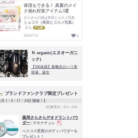
保湿もできる！ 真夏のメイ
ク崩れ対策アイテム3選
きらきらの源は美容とコスメ写真
ショコラ（美容とコスメ写真）
さん
2026/7/11
4
Ｎ organic(エヌオーガニ
ック)
【500名様】新概念のハリ美
容液、誕生
ブランドファンクラブ限定プレゼント
月 1・9・17・24日 開催！】
(応募受付：8/1～8/8)
薬用さらさらデオドラントパウ
ダー
/ デオナチュレ
現
ベスコス受賞のボディパウダーを
プレゼント！
品