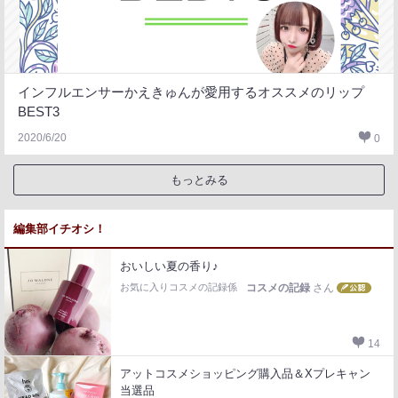
インフルエンサーかえきゅんが愛用するオススメのリップ
BEST3
2020/6/20
0
もっとみる
編集部イチオシ！
おいしい夏の香り♪
お気に入りコスメの記録係
コスメの記録
さん
14
アットコスメショッピング購入品＆Xプレキャン
当選品