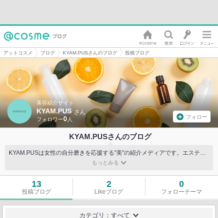
アットコスメ
ブログ
KYAM.PUSさんのブログ
投稿ブログ
美容紹介サイト
KYAM.PUS
さん
フォロー
0
KYAM.PUSさんのブログ
KYAM.PUSは女性の自分磨きを応援する"美"の紹介メディアです。エステサロンやクリニックなどの美をアップデートできる特別プランを多数掲載。KYAM.PUS限定の無料プランもございます。
13
2
0
投稿ブログ
Likeブログ
フォローテーマ
カテゴリ：すべて