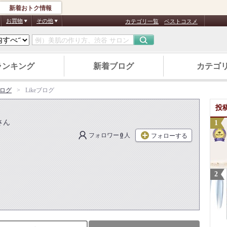
新着おトク情報
お買物
その他
カテゴリ一覧
ベストコスメ
ランキング
新着ブログ
カテゴ
ログ
Likeブログ
投
さん
フォロワー
0
人
フォローする