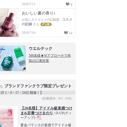
2026/7/11
4
おいしい夏の香り♪
コスメ
お気に入りコスメの記録係
の記録
さん
2026/7/19
14
ウエルテック
500名様★Wアプローチで本
気の口臭対策
ブランドファンクラブ限定プレゼント
月 1・9・17・24日 開催！】
(応募受付：8/1～8/8)
【20名様】アイドル級束感つけ
ま&定番つけまのり
/ D-UP(ディ
ーアップ)
現
黄金バランスの束感でアイドル級