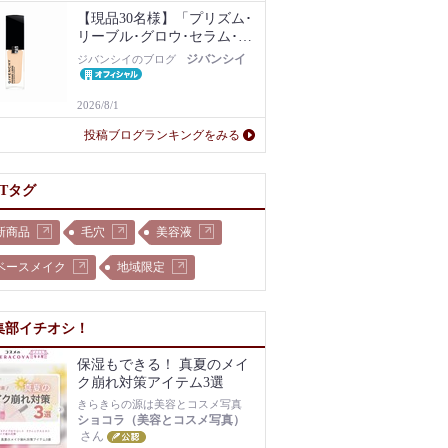
【現品30名様】「プリズム･
リーブル･グロウ･セラム･フ
ァンデーション」1N現品を
ジバンシイ
ジバンシイのブログ
プレゼント！
2026/8/1
投稿ブログランキングをみる
OTタグ
新商品
毛穴
美容液
ベースメイク
地域限定
集部イチオシ！
保湿もできる！ 真夏のメイ
ク崩れ対策アイテム3選
きらきらの源は美容とコスメ写真
ショコラ（美容とコスメ写真）
さん