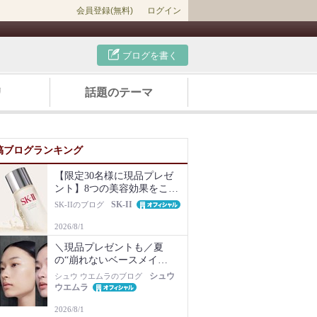
会員登録(無料)
ログイン
ブログを書く
リ
話題のテーマ
稿ブログランキング
【限定30名様に現品プレゼ
ント】8つの美容効果をこの
1本で【新美容液キット再販
SK-II
SK-IIのブログ
Newsも】
2026/8/1
＼現品プレゼントも／夏
の“崩れないベースメイ
ク”は名品化粧下地から！毛
シュウ
シュウ ウエムラのブログ
穴・ベタつき・乾燥知らず
ウエムラ
の肌に
2026/8/1