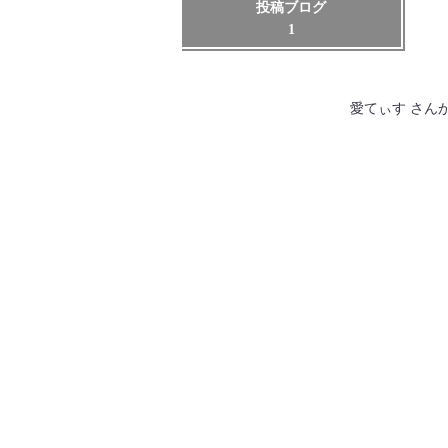
投稿ブログ
1
愛てぃす さん