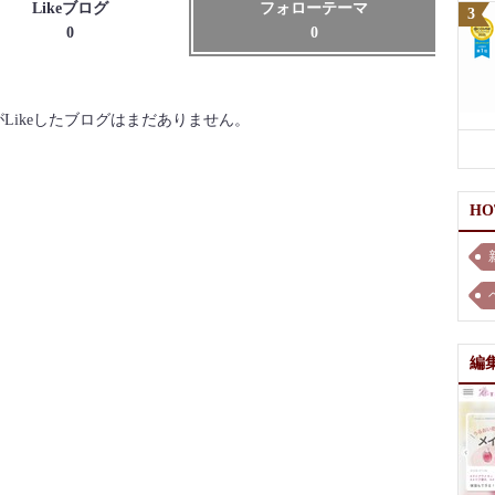
Likeブログ
フォローテーマ
0
0
がLikeしたブログはまだありません。
H
編