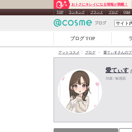
おトクにキレイになる情報が満載！
TOP
ランキング
ブランド
ブログ
Q&A
ブログ TOP
アットコスメ
ブログ
愛てぃすさんのブ
愛てぃす
30歳 / 敏感肌