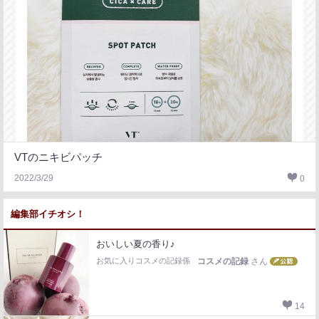
VTのニキビパッチ
2022/3/29
0
編集部イチオシ！
おいしい夏の香り♪
お気に入りコスメの記録係
コスメの記録
さん
14