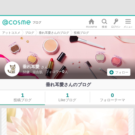
アットコスメ
ブログ
垂れ耳愛さんのブログ
投稿ブログ
垂れ耳愛
さん
0
32歳
混合肌
フォロー
垂れ耳愛さんのブログ
1
1
0
投稿ブログ
Likeブログ
フォローテーマ