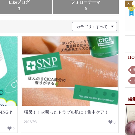
Likeブログ
フォローテーマ
3
0
カテゴリ：すべて
H
編
猛暑！！火照ったトラブル肌に！集中ケア！
2022/7/3
0
0