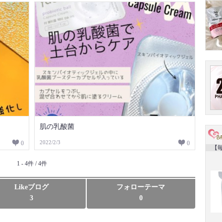
肌の乳酸菌
2022/2/3
0
0
【毎
1 - 4件 / 4件
Likeブログ
フォローテーマ
3
0