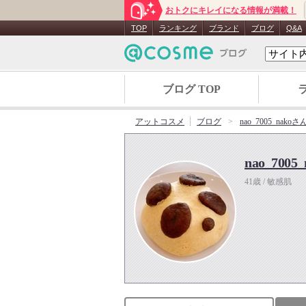
おトクにキレイになる情報が満載！
TOP
ランキング
ブランド
ブログ
Q&A
ブログ TOP
アットコスメ
ブログ
nao_7005_nak
nao_7005_
41歳 / 敏感肌