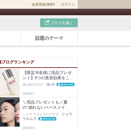
会員登録(無料)
ログイン
ブログを書く
リ
話題のテーマ
稿ブログランキング
【限定30名様に現品プレゼ
ント】8つの美容効果をこの
1本で【新美容液キット再販
SK-II
SK-IIのブログ
Newsも】
2026/8/1
＼現品プレゼントも／夏
の“崩れないベースメイ
ク”は名品化粧下地から！毛
シュウ
シュウ ウエムラのブログ
穴・ベタつき・乾燥知らず
ウエムラ
の肌に
2026/8/1