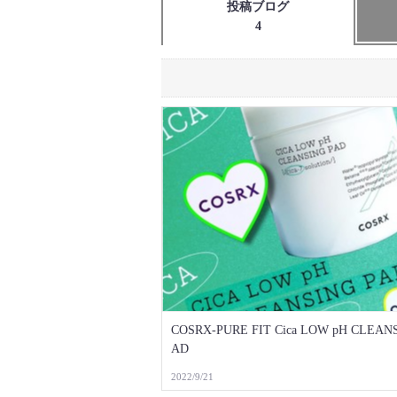
投稿ブログ
4
COSRX-PURE FIT Cica LOW pH CLEANSING P
AD
2022/9/21