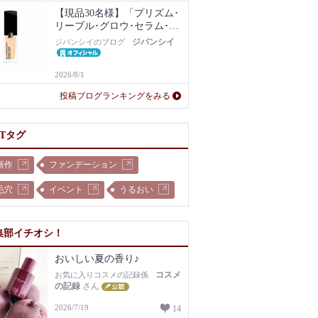
【現品30名様】「プリズム･
リーブル･グロウ･セラム･フ
ァンデーション」1N現品を
ジバンシイ
ジバンシイのブログ
プレゼント！
2026/8/1
投稿ブログランキングをみる
OTタグ
新作
ファンデーション
毛穴
イベント
うるおい
集部イチオシ！
おいしい夏の香り♪
コスメ
お気に入りコスメの記録係
の記録
さん
2026/7/19
14