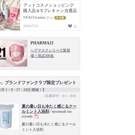
アットコスメショッピング
購入品＆Xプレキャン当選品
NEKO☆mimi
さん
2026/7/13
12
PHARMA21
ヘアマスクシリーズ新登
場！現品500名
ブランドファンクラブ限定プレゼント
月 1・9・17・24日 開催！】
(応募受付：8/1～8/8)
夏の暑い日も冷たく感じるクー
ルミント入浴剤
/ epsomsalt sea
crystals
現
夏の暑い日も冷たく感じるクール
ミント入浴剤
品