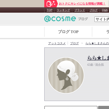
おトクにキレイになる情報が満載！
TOP
ランキング
ブランド
ブログ
Q&A
ブログ TOP
アットコスメ
ブログ
らら★しまさんの
らら★し
42歳 / 混合肌