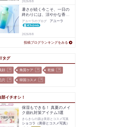
2026/8/8
暑さが続く今こそ、一日の
終わりには、涼やかな香り
に包まれるバスタイムを。
アユーラ
アユーラのブログ
2026/8/8
投稿ブログランキングをみる
OTタグ
洗顔
角質ケア
乾燥
毛穴
韓国コスメ
集部イチオシ！
保湿もできる！ 真夏のメイ
ク崩れ対策アイテム3選
きらきらの源は美容とコスメ写真
ショコラ（美容とコスメ写真）