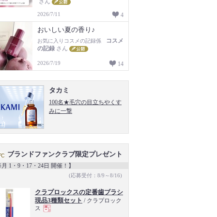
さん
2026/7/11
4
おいしい夏の香り♪
コスメ
お気に入りコスメの記録係
の記録
さん
2026/7/19
14
タカミ
100名★毛穴の目立ちやくす
みに一撃
ブランドファンクラブ限定プレゼント
月 1・9・17・24日 開催！】
(応募受付：8/9～8/16)
クラプロックスの定番歯ブラシ
現品3種類セット
/ クラプロック
ス