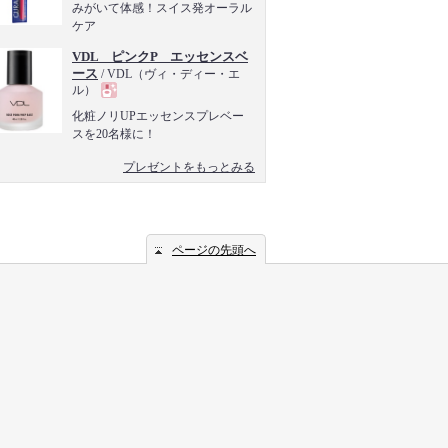
現
みがいて体感！スイス発オーラル
ケア
品
VDL ピンクP エッセンスベ
ース
/ VDL（ヴィ・ディー・エ
ル）
現
化粧ノリUPエッセンスプレベー
スを20名様に！
品
プレゼントをもっとみる
ページの先頭へ