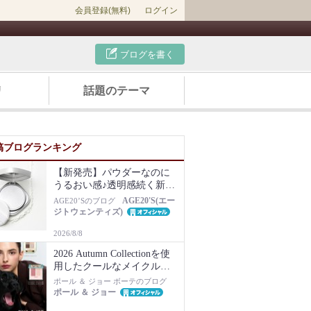
会員登録(無料)
ログイン
ブログを書く
リ
話題のテーマ
稿ブログランキング
【新発売】パウダーなのに
うるおい感♪透明感続く新感
覚フェイスパウダー
AGE20'S(エー
AGE20’Sのブログ
ジトウェンティズ)
2026/8/8
2026 Autumn Collectionを使
用したクールなメイクルッ
ク♪
ポール ＆ ジョー ボーテのブログ
ポール ＆ ジョー