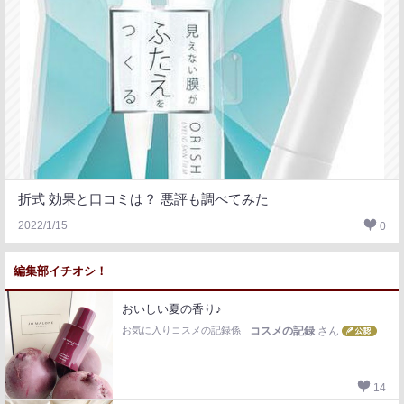
折式 効果と口コミは？ 悪評も調べてみた
2022/1/15
0
編集部イチオシ！
おいしい夏の香り♪
お気に入りコスメの記録係
コスメの記録
さん
14