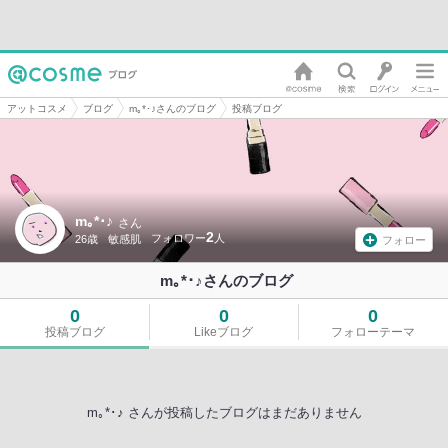
アットコスメ
ブログ
m｡*･♪さんのブログ
投稿ブログ
m｡*･♪
さん
2
26歳
敏感肌
フォロー
m｡*･♪さんのブログ
0
0
0
投稿ブログ
Likeブログ
フォローテーマ
m｡*･♪ さんが投稿したブログはまだありません