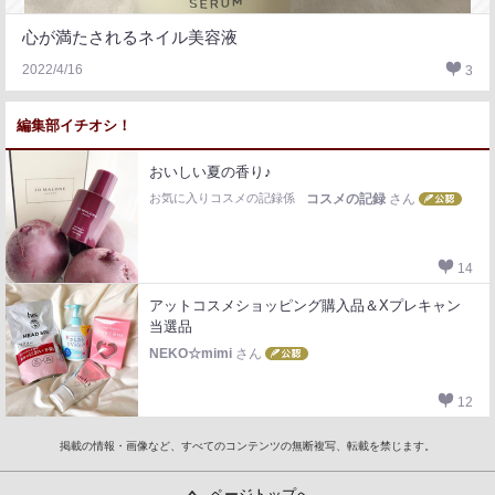
心が満たされるネイル美容液
2022/4/16
3
編集部イチオシ！
おいしい夏の香り♪
お気に入りコスメの記録係
コスメの記録
さん
14
アットコスメショッピング購入品＆Xプレキャン
当選品
NEKO☆mimi
さん
12
掲載の情報・画像など、すべてのコンテンツの無断複写、転載を禁じます。
ページトップへ