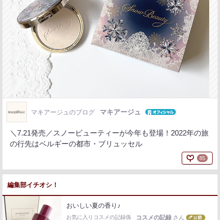
マキアージュ
マキアージュのブログ
＼7.21発売／スノービューティーが今年も登場！2022年の旅
の行先はベルギーの都市・ブリュッセル
85
編集部イチオシ！
おいしい夏の香り♪
お気に入りコスメの記録係
コスメの記録
さん