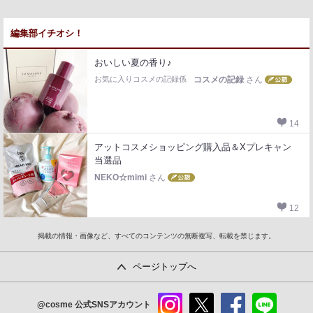
編集部イチオシ！
おいしい夏の香り♪
お気に入りコスメの記録係
コスメの記録
さん
14
アットコスメショッピング購入品＆Xプレキャン
当選品
NEKO☆mimi
さん
12
掲載の情報・画像など、すべてのコンテンツの無断複写、転載を禁じます。
ページトップへ
@cosme
公式SNSアカウント