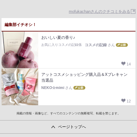
mofukachanさんのクチコミをみる
編集部イチオシ！
おいしい夏の香り♪
お気に入りコスメの記録係
コスメの記録
さん
14
アットコスメショッピング購入品＆Xプレキャン
当選品
NEKO☆mimi
さん
12
掲載の情報・画像など、すべてのコンテンツの無断複写、転載を禁じます。
ページトップへ