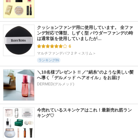
クッションファンデ用に使用しています。 全ファ
ンデ対応で薄型、しずく型 パウダーファンデの時
は通常版を使用していましたが…
6
マルチファンデパフ２Ｐ＜スリム＞
ランキングIN
＼10名様プレゼント !! ／”絹糸”のような美しい髪
へ導く「デルメッド ヘアオイル」をお届け
DERMED(デルメッド)
今売れているスキンケアはこれ！最新売れ筋ラン
キング♡