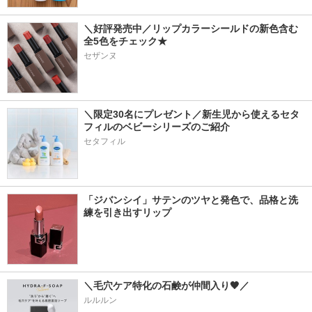
＼好評発売中／リップカラーシールドの新色含む
全5色をチェック★
セザンヌ
＼限定30名にプレゼント／新生児から使えるセタ
フィルのベビーシリーズのご紹介
セタフィル
「ジバンシイ」サテンのツヤと発色で、品格と洗
練を引き出すリップ
＼毛穴ケア特化の石鹸が仲間入り🖤／
ルルルン