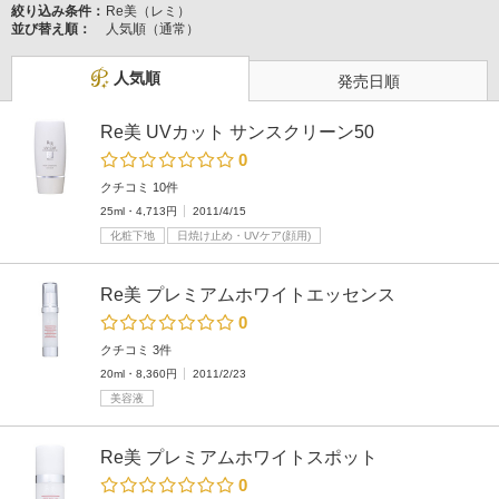
絞り込み条件：
Re美（レミ）
並び替え順：
人気順（通常）
人気順
発売日順
Re美 UVカット サンスクリーン50
0
クチコミ 10件
25ml・4,713円
2011/4/15
化粧下地
日焼け止め・UVケア(顔用)
Re美 プレミアムホワイトエッセンス
0
クチコミ 3件
20ml・8,360円
2011/2/23
美容液
Re美 プレミアムホワイトスポット
0