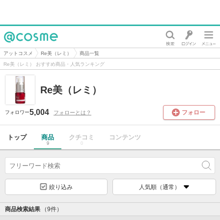
@cosme
アットコスメ
Re美（レミ）
商品一覧
Re美（レミ） おすすめ商品・人気ランキング
Re美（レミ）
5,004
フォロー
フォローとは？
フォロワー
トップ
商品
クチコミ
コンテンツ
9
0
絞り込み
人気順（通常）
商品検索結果
（9件）