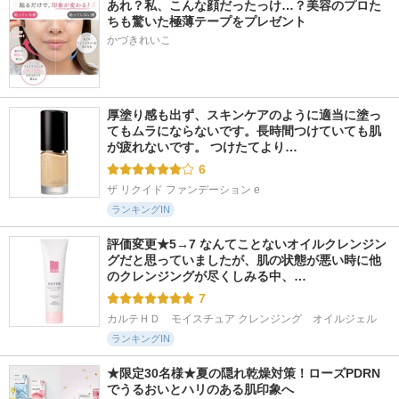
あれ？私、こんな顔だったっけ…？美容のプロた
ちも驚いた極薄テープをプレゼント
かづきれいこ
厚塗り感も出ず、スキンケアのように適当に塗っ
てもムラにならないです。長時間つけていても肌
が疲れないです。 つけたてより…
6
ザ リクイド ファンデーション e
ランキングIN
評価変更★5→7 なんてことないオイルクレンジン
グだと思っていましたが、肌の状態が悪い時に他
のクレンジングが尽くしみる中、…
7
カルテＨＤ　モイスチュア クレンジング　オイルジェル
ランキングIN
★限定30名様★夏の隠れ乾燥対策！ローズPDRN
でうるおいとハリのある肌印象へ