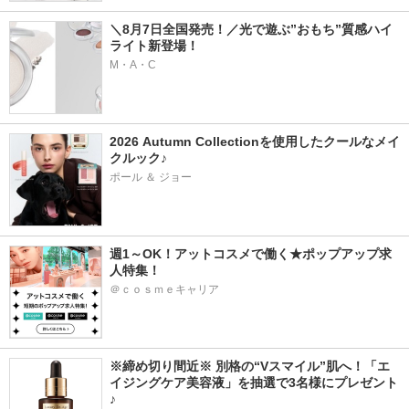
＼8月7日全国発売！／光で遊ぶ”おもち”質感ハイ
ライト新登場！
M・A・C
2026 Autumn Collectionを使用したクールなメイ
クルック♪
ポール ＆ ジョー
週1～OK！アットコスメで働く★ポップアップ求
人特集！
＠ｃｏｓｍｅキャリア
※締め切り間近※ 別格の“Vスマイル”肌へ！「エ
イジングケア美容液」を抽選で3名様にプレゼント
♪