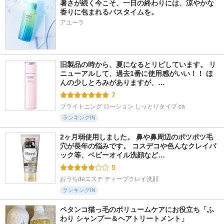
暑さが続く今こそ、一日の終わりには、涼やかな
香りに包まれるバスタイムを。
アユーラ
旧製品の時から、夏になるとリピしています。 リ
ニューアルして、過去1番に使用感がいい！！ ほ
んの少しとろみがありますが、…
7
ブライトニング ローション しっとりタイプ ca
ランキングIN
2ヶ月弱使用しました。 鼻や鼻周辺のポツポツ毛
穴が長年の悩みです。 コスデコや色んなクレイパ
ック等、ベビーオイル洗顔など…
5
おうちdeエステ ディープクレイ洗顔
ランキングIN
ペタンコ猫っ毛のボリュームケアにお役立ち「ふ
わり シャンプー＆ヘアトリートメント」