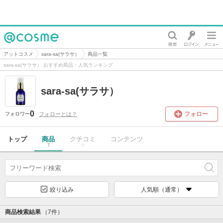
@cosme
アットコスメ
sara-sa(サラサ）
商品一覧
sara-sa(サラサ） おすすめ商品・人気ランキング
sara-sa(サラサ）
0
フォロー
フォローとは？
フォロワー
トップ
商品
クチコミ
コンテンツ
7
0
絞り込み
人気順（通常）
商品検索結果
（7件）