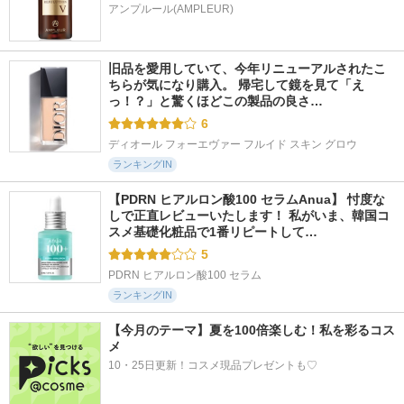
アンプルール(AMPLEUR)
旧品を愛用していて、今年リニューアルされたこ
ちらが気になり購入。 帰宅して鏡を見て「え
っ！？」と驚くほどこの製品の良さ…
6
ディオール フォーエヴァー フルイド スキン グロウ
ランキングIN
【PDRN ヒアルロン酸100 セラムAnua】 忖度な
しで正直レビューいたします！ 私がいま、韓国コ
スメ基礎化粧品で1番リピートして…
5
PDRN ヒアルロン酸100 セラム
ランキングIN
【今月のテーマ】夏を100倍楽しむ！私を彩るコス
メ
10・25日更新！コスメ現品プレゼントも♡