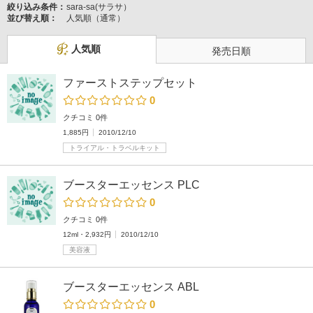
絞り込み条件：
sara-sa(サラサ）
並び替え順：
人気順（通常）
人気順
発売日順
ファーストステップセット
0
クチコミ 0件
1,885円
2010/12/10
トライアル・トラベルキット
ブースターエッセンス PLC
0
クチコミ 0件
12ml・2,932円
2010/12/10
美容液
ブースターエッセンス ABL
0