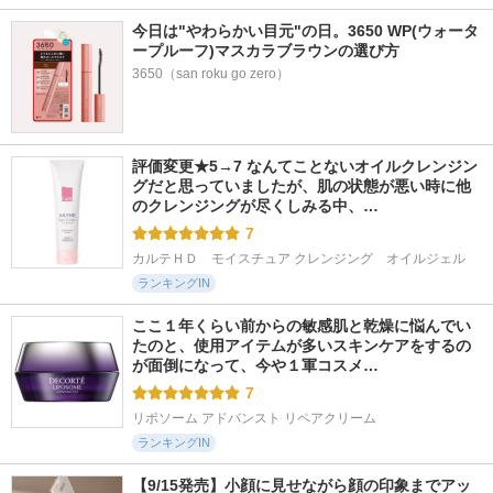
今日は"やわらかい目元"の日。3650 WP(ウォータ
ープルーフ)マスカラブラウンの選び方
3650（san roku go zero）
評価変更★5→7 なんてことないオイルクレンジン
グだと思っていましたが、肌の状態が悪い時に他
のクレンジングが尽くしみる中、…
7
カルテＨＤ　モイスチュア クレンジング　オイルジェル
ランキングIN
ここ１年くらい前からの敏感肌と乾燥に悩んでい
たのと、使用アイテムが多いスキンケアをするの
が面倒になって、今や１軍コスメ…
7
リポソーム アドバンスト リペアクリーム
ランキングIN
【9/15発売】小顔に見せながら顔の印象までアッ