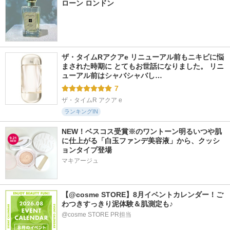
ローン ロンドン
ザ・タイムRアクアe リニューアル前もニキビに悩
まされた時期に とてもお世話になりました。 リニ
ューアル前はシャバシャバし…
7
ザ・タイムR アクア e
ランキングIN
NEW！ベスコス受賞※のワントーン明るいつや肌
に仕上がる「白玉ファンデ美容液」から、クッシ
ョンタイプ登場
マキアージュ
【@cosme STORE】8月イベントカレンダー！ご
わつきすっきり泥体験＆肌測定も♪
@cosme STORE PR担当