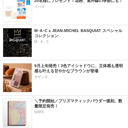
20名様にプレゼント！花粉、紫外線の季節にも！
イハダ
M･A･C x JEAN-MICHEL BASQUIAT スペシャル
コレクション
M・A・C
9月上旬発売！3色アイシャドウに、立体感も透明
感も叶える甘やかなブラウンが登場
＼予約開始／プリズマティックパウダー復刻。数
量限定発売！
NARS