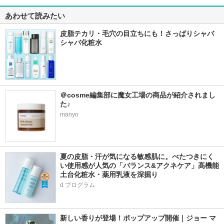
あわせて読みたい
皮脂テカリ・毛穴の目立ちにも！さっぱりシャバ
シャバ化粧水
＠cosme編集部に魔女工場の商品が紹介されまし
た♪
manyo
夏の皮脂・汗が気になる敏感肌に。べたつきにく
い使用感が人気の「バランス&アクネケア」高機能
土台化粧水・薬用乳液を深掘り
d プログラム
新しい香りが登場！ポップアップ開催｜ジョー マ