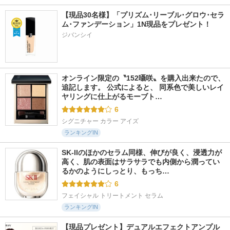
【現品30名様】「プリズム･リーブル･グロウ･セラ
ム･ファンデーション」1N現品をプレゼント！ 
ジバンシイ
オンライン限定の〝152囁咲〟を購入出来たので、
追記します。 公式によると、 同系色で美しいレイ
ヤリングに仕上がるモーブト…
6
シグニチャー カラー アイズ
ランキングIN
SK-IIのほかのセラム同様、伸びが良く、浸透力が
高く、肌の表面はサラサラでも内側から潤ってい
るかのようにしっとり、もっち…
6
フェイシャル トリートメント セラム
ランキングIN
【現品プレゼント】デュアルエフェクトアンプル