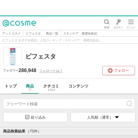
@cosme
アットコスメ
ビフェスタ
商品一覧
スキンケア・基礎化粧品
ビフェスタ おすすめ商品・人気ランキング（スキンケア・基礎化粧品）
ビフェスタ
286,948
フォロー
フォローとは？
フォロワー
トップ
商品
クチコミ
コンテンツ
77
4,814
絞り込み
人気順（通常）
商品検索結果
（75件）