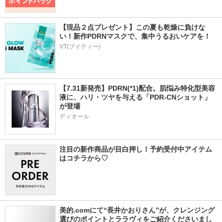
【現品２点プレゼント】この夏も乾燥に負けな
い！新作PDRNマスクで、集中うるおいケアを！
VT(ブイティー)
【7.31新発売】PDRN(*1)配合。肌悩み特化型美容
液に、ハリ・ツヤを与える「PDR-CNショット」
が登場
ディオール
注目の新作商品が目白押し！予約受付中アイテム
はコチラから♡
美的.comにて“長井かおりさん”が、クレンジング
選びのポイントとララヴィをご紹介くださいまし