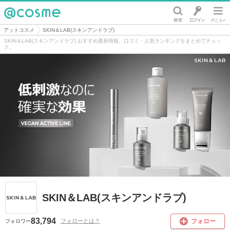
@cosme
アットコスメ
SKIN＆LAB(スキンアンドラブ)
SKIN＆LAB(スキンアンドラブ) おすすめ最新情報。口コミ・人気ランキングをまとめてチェッ
ク。
SKIN＆LAB(スキンアンドラブ)
83,794
フォロー
フォローとは？
フォロワー