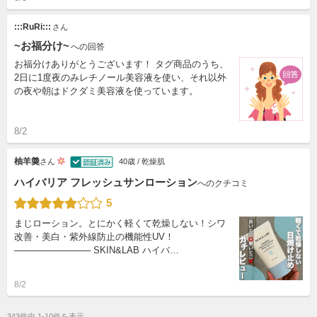
:::RuRi:::
さん
~お福分け~
への回答
お福分けありがとうございます！ タグ商品のうち、
2日に1度夜のみレチノール美容液を使い、それ以外
の夜や朝はドクダミ美容液を使っています。
8/2
柚羊羮
さん
40歳 / 乾燥肌
ハイバリア フレッシュサンローション
へのクチコミ
5
まじローション。とにかく軽くて乾燥しない！シワ
改善・美白・紫外線防止の機能性UV！
──────────── SKIN&LAB ハイバ…
8/2
343件中 1-10件を表示