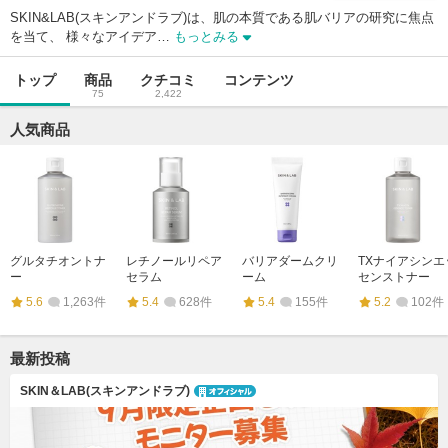
SKIN&LAB(スキンアンドラブ)は、肌の本質である肌バリアの研究に焦点
を当て、 様々なアイデア…
もっとみる
トップ
商品
クチコミ
コンテンツ
75
2,422
人気商品
グルタチオントナ
レチノールリペア
バリアダームクリ
TXナイアシンエ
ー
セラム
ーム
センストナー
5.6
1,263件
5.4
628件
5.4
155件
5.2
102件
最新投稿
SKIN＆LAB(スキンアンドラブ)