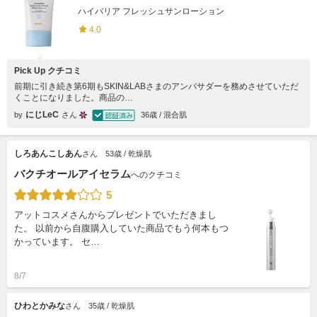
ハイバリア フレッシュサンローション
4.0
Pick Up クチコミ
前期に引き続き第6期もSKIN&LABさまのアンバサダーを務めさせていただ
くことになりました。商品の…
にじLeC
by
さん
36歳 / 混合肌
しろあんこしあん
さん
53歳 / 乾燥肌
バクチオールアイセラム
へのクチコミ
5
アットコスメさんからプレゼントでいただきまし
た。 以前から自腹購入していた商品でもう何本もつ
かっています。 セ…
8/7
ひわとかみな
さん
35歳 / 乾燥肌