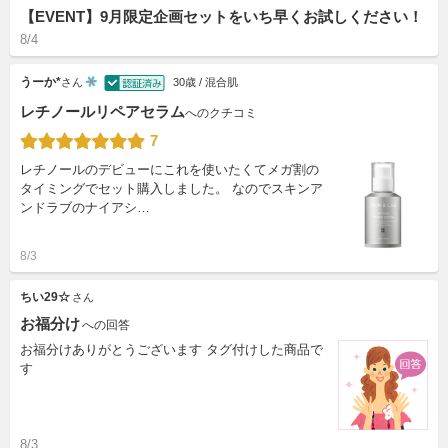
【EVENT】9月限定企画セットをいち早くお試しください！
8/4
うーか*
さん
30歳 / 混合肌
レチノールリペアセラム
へのクチコミ
7
レチノールのデビューにこれを使いたくてメガ割の
タイミングでセット購入しました。 なのでスキンア
ンドラブのナイアシ…
8/3
ちい29☆
さん
お福分け
への回答
お福分けありがとうございます タグ付けした商品で
す
8/3