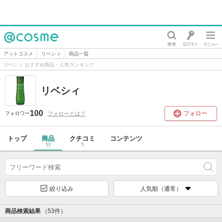
@cosme
アットコスメ
リベシィ
商品一覧
リベシィ おすすめ商品・人気ランキング
リベシィ
100
フォロー
フォローとは？
フォロワー
トップ
商品
クチコミ
コンテンツ
53
5
絞り込み
人気順（通常）
商品検索結果
（53件）