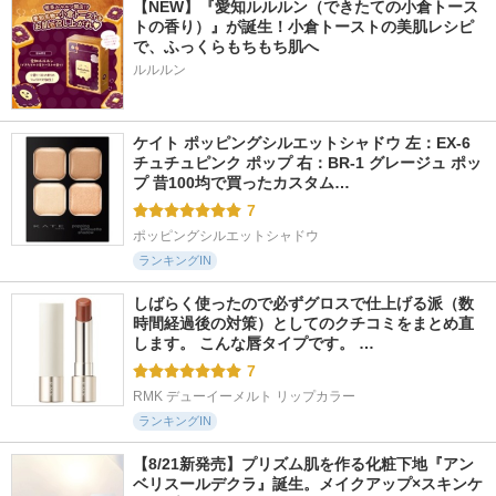
【NEW】『愛知ルルルン（できたての小倉トース
トの香り）』が誕生！小倉トーストの美肌レシピ
で、ふっくらもちもち肌へ
ルルルン
ケイト ポッピングシルエットシャドウ 左：EX-6 
チュチュピンク ポップ 右：BR-1 グレージュ ポッ
プ 昔100均で買ったカスタム…
7
ポッピングシルエットシャドウ
ランキングIN
しばらく使ったので必ずグロスで仕上げる派（数
時間経過後の対策）としてのクチコミをまとめ直
します。 こんな唇タイプです。 …
7
RMK デューイーメルト リップカラー
ランキングIN
【8/21新発売】プリズム肌を作る化粧下地『アン
ベリスールデクラ』誕生。メイクアップ×スキンケ