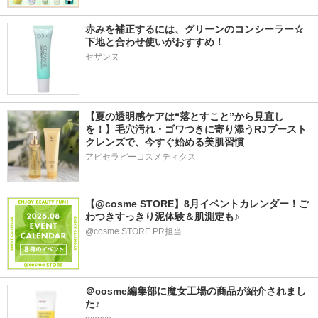
赤みを補正するには、グリーンのコンシーラー☆
下地と合わせ使いがおすすめ！
セザンヌ
【夏の透明感ケアは“落とすこと”から見直し
を！】毛穴汚れ・ゴワつきに寄り添うRJブースト
クレンズで、今すぐ始める美肌習慣
アピセラピーコスメティクス
【@cosme STORE】8月イベントカレンダー！ご
わつきすっきり泥体験＆肌測定も♪
@cosme STORE PR担当
＠cosme編集部に魔女工場の商品が紹介されまし
た♪