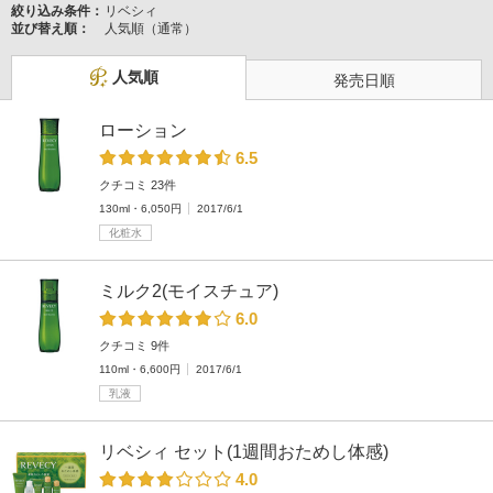
絞り込み条件：
リベシィ
並び替え順：
人気順（通常）
人気順
発売日順
ローション
6.5
クチコミ 23件
130ml・6,050円
2017/6/1
化粧水
ミルク2(モイスチュア)
6.0
クチコミ 9件
110ml・6,600円
2017/6/1
乳液
リベシィ セット(1週間おためし体感)
4.0