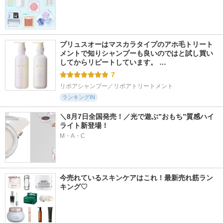
プリュスオーはマスカラタイプのアホ毛トリート
メントで知りシャンプーも良いのではと試し買い
してからリピートしています。 …
7
リポアシャンプー／リポアトリートメント
ランキングIN
＼8月7日全国発売！／光で遊ぶ”おもち”質感ハイ
ライト新登場！
M・A・C
今売れているスキンケアはこれ！最新売れ筋ラン
キング♡