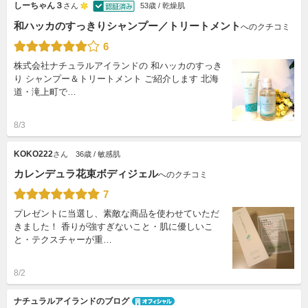
しーちゃん３
さん
53歳 / 乾燥肌
和ハッカのすっきりシャンプー／トリートメント
へのクチコミ
6
株式会社ナチュラルアイランドの 和ハッカのすっき
り シャンプー＆トリートメント ご紹介します 北海
道・滝上町で…
8/3
KOKO222
さん
36歳 / 敏感肌
カレンデュラ花束ボディジェル
へのクチコミ
7
プレゼントに当選し、素敵な商品を使わせていただ
きました！ 香りが強すぎないこと・肌に優しいこ
と・テクスチャーが重…
8/2
ナチュラルアイランドのブログ