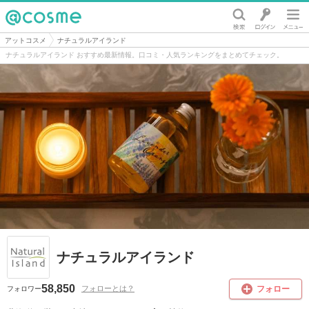
@cosme
アットコスメ
ナチュラルアイランド
ナチュラルアイランド おすすめ最新情報。口コミ・人気ランキングをまとめてチェック。
ナチュラルアイランド
58,850
フォロー
フォローとは？
フォロワー