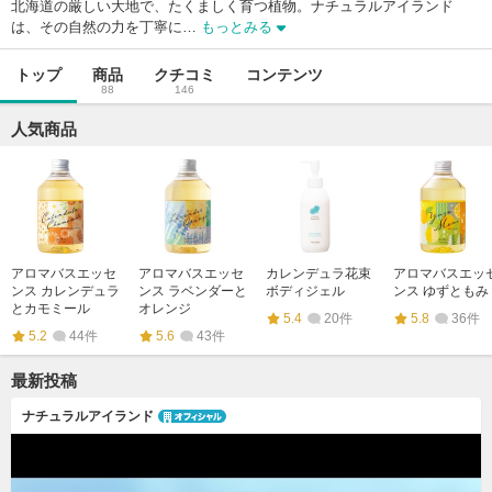
北海道の厳しい大地で、たくましく育つ植物。ナチュラルアイランド
は、その自然の力を丁寧に…
もっとみる
トップ
商品
クチコミ
コンテンツ
88
146
人気商品
アロマバスエッセ
アロマバスエッセ
カレンデュラ花束
アロマバスエッ
ンス カレンデュラ
ンス ラベンダーと
ボディジェル
ンス ゆずともみ
とカモミール
オレンジ
5.4
20件
5.8
36件
5.2
44件
5.6
43件
最新投稿
ナチュラルアイランド