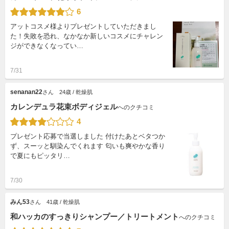
6
アットコスメ様よりプレゼントしていただきまし
た！失敗を恐れ、なかなか新しいコスメにチャレン
ジができなくなってい…
7/31
senanan22
さん
24歳 / 乾燥肌
カレンデュラ花束ボディジェル
へのクチコミ
4
プレゼント応募で当選しました 付けたあとベタつか
ず、スーッと馴染んでくれます 匂いも爽やかな香り
で夏にもピッタリ…
7/30
みん53
さん
41歳 / 乾燥肌
和ハッカのすっきりシャンプー／トリートメント
へのクチコミ