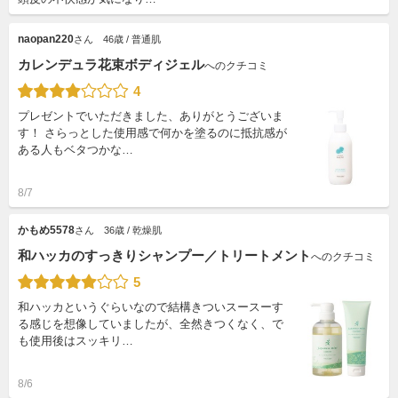
naopan220
さん
46歳 / 普通肌
カレンデュラ花束ボディジェル
へのクチコミ
4
プレゼントでいただきました、ありがとうございま
す！ さらっとした使用感で何かを塗るのに抵抗感が
ある人もベタつかな…
8/7
かもめ5578
さん
36歳 / 乾燥肌
和ハッカのすっきりシャンプー／トリートメント
へのクチコミ
5
和ハッカというぐらいなので結構きついスースーす
る感じを想像していましたが、全然きつくなく、で
も使用後はスッキリ…
8/6