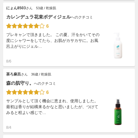
にょん8503
さん
53歳 / 乾燥肌
カレンデュラ花束ボディジェル
へのクチコミ
6
プレキャンで頂きました。 この夏、汗をかいてその
度にシャワーをしてたら、お肌がカサカサに。お風
呂上がりにジェル…
8/6
茶ろ麻呂
さん
36歳 / 乾燥肌
森の肌守り。
へのクチコミ
6
サンプルとして頂く機会に恵まれ、使用しました。
最初は香りが結構来るかなと思いましたが、つけて
みると程よい感じで…
8/4