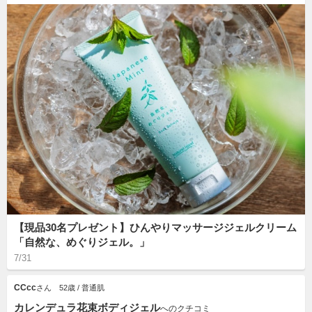
【現品30名プレゼント】ひんやりマッサージジェルクリーム
「自然な、めぐりジェル。」
7/31
CCcc
さん
52歳 / 普通肌
カレンデュラ花束ボディジェル
へのクチコミ