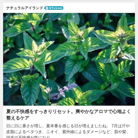
ナチュラルアイランド
夏の不快感をすっきりリセット。爽やかなアロマで心地よく
整えるケア
日に日に暑さが増し、夏本番を感じる日が増えましたね。 7月は汗や
皮脂によるベタつき、ニオイ、紫外線によるダメージなど、肌や髪、
頭皮の不快感が気になり…