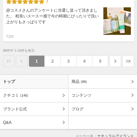
7
@コスメさんのアンケートに当選し送って頂きまし
た。 程良いスースー感で今の時期にぴったりで洗い
上がりもさっぱりです
7/29
88件中 1-10件を表示
1
2
3
4
5
トップ
商品
(88)
クチコミ
コンテンツ
(146)
ブランド公式
ブログ
Q&A
メーカー名：
ナチュラルアイランド