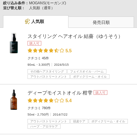
絞り込み条件：
MOGANS(モーガンズ)
並び替え順：
人気順（通常）
人気順
発売日順
スタイリング ヘアオイル 結薔（ゆうそう）
購入可
5.5
クチコミ 45件
90mL・3,300円
2024/5/15
その他ヘアスタイリング
フェイスオイル・バーム
アウトバストリートメント
ボディクリーム・オイル
ディープモイストオイル 柑雫
購入可
5.4
クチコミ 780件
50ml・2,750円
2014/7/22
アウトバストリートメント
頭皮ケア
ボディクリーム・オイル
ハーブ・アロマケア