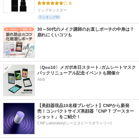
6
リップモンスター
ランキングIN
30～50代のメイク講師のお直しポーチの中身は？
崩れにくいコツも
〈Qoo10〉メガポ本日スタート♪ガムシートマスク
パックリニューアル記念イベントも開催☆
Abib
【美顔器現品10名様プレゼント】CNPから新発
売！コンパクトサイズ美顔器「CNP T ブースター 
ショット」をご紹介！
CNP Laboratory(シーエヌピーラボラトリー)