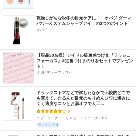
乾燥しがちな秋冬の目元ケアに！「オバジ ダーマ
パワーX ステムシャープアイ」の3つのポイント
オバジ
【現品30名様】アイドル級束感つけま『ラッシュ
フォーカス』&定番つけまのりをセットでプレゼン
ト！
D-UP(ディーアップ)
ドラッグストアなどで試したなかで比較的どこで
も買えて、たるんだ目元のちりめんジワに滲みに
くく適度なコシとお湯オフで人工…
6
ラブ・ライナー　リキッドアイライナーR5
ランキングIN