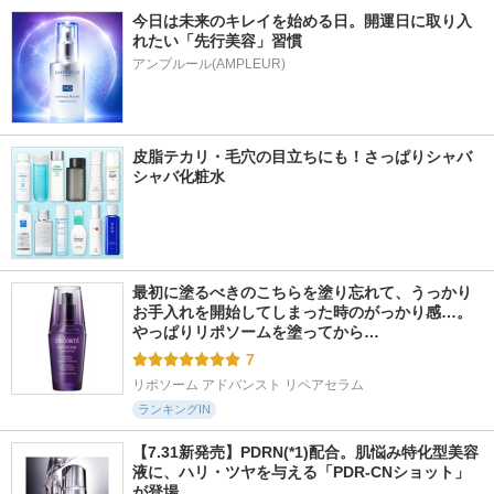
今日は未来のキレイを始める日。開運日に取り入
れたい「先行美容」習慣
アンプルール(AMPLEUR)
皮脂テカリ・毛穴の目立ちにも！さっぱりシャバ
シャバ化粧水
最初に塗るべきのこちらを塗り忘れて、うっかり
お手入れを開始してしまった時のがっかり感…。
やっぱりリポソームを塗ってから…
7
リポソーム アドバンスト リペアセラム
ランキングIN
【7.31新発売】PDRN(*1)配合。肌悩み特化型美容
液に、ハリ・ツヤを与える「PDR-CNショット」
が登場