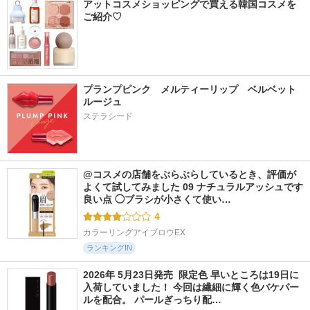
アットコスメショッピングで買える韓国コスメを
ご紹介♡
プランプピンク　メルティーリップ　ベルベット
ルージュ
ステラシード
@コスメの店舗をぶらぶらしているとき、評価が
よくて試してみました 09 ナチュラルアッシュです 
良い点 ◯ブラシが小さくて使い…
4
カラーリングアイブロウEX
ランキングIN
2026年 5月23日発売  限定色 早いところは19日に
入荷していました！ 今回は繊細に輝く色バケパー
ルを配合。 パールぎっちり配…