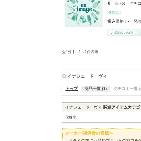
0
-pt
クチ
[
化粧水
]
税込価格：
-
発
全1件中
1～1
件表示
イナジェ ド ヴィ
トップ
商品一覧 (1)
クチコミ一覧 (0
イナジェ ド ヴィ
関連アイテムカテゴ
化粧水
メーカー関係者の皆様へ
より多くの方に商品やブランドの魅力を