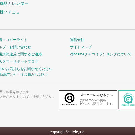
商品カレンダー
新クチコミ
責・コピーライト
運営会社
ルプ・お問い合わせ
サイトマップ
用規約違反に関するご連絡
@cosmeクチコミランキングについて
スタマーサポートブログ
在のお気持ちをお聞かせください
満足度アンケートにご協力ください）
写・転載を禁じます。
メーカーのみなさまへ
人差がありますのでご注意ください。
@cosmeへの掲載・
ビジネス活用はこちら
copyright©istyle,inc.