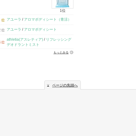
1位
アユーラ
/
アロマボディシート（青涼）
アユーラ
/
アロマボディシート
athletia(アスレティア)
/
リフレッシング
デオドラントミスト
もっとみる
ページの先頭へ