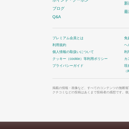
ポイント・クーポン
新
ブログ
最
Q&A
プレミアム会員とは
免
利用規約
ヘ
個人情報の取扱いについて
利
クッキー（cookie）等利用ポリシー
カ
プライバシーガイド
現
（
掲載の情報・画像など、すべてのコンテンツの無断複
クチコミなどの投稿はあくまで投稿者の感想です。個