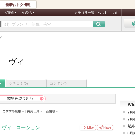
新着おトク情報
お買物
その他
カテゴリ一覧
ベストコスメ
グ
ド ヴィ
クチコミ
コンテンツ
(0)
Wha
7月
7月
紫外
 ヴィ ローション
Like
Have
6月