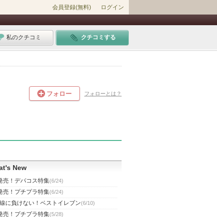
会員登録(無料)
ログイン
私のクチコミ
クチコミする
フォロー
フォローとは？
t's New
発売！デパコス特集
(6/24)
発売！プチプラ特集
(6/24)
線に負けない！ベストイレブン
(6/10)
発売！プチプラ特集
(5/28)