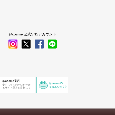
@cosme 公式SNSアカウント
instagram
x
facebook
line
@cosme宣言
@cosmeの
安心してご利用いただけ
ミカエルって？
るサイト運営を目指して