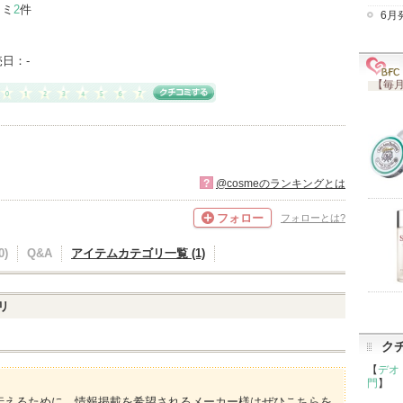
コミ
2
件
6月
売日：
-
【毎月
?
@cosmeのランキングとは
フォロー
フォローとは?
)
Q&A
アイテムカテゴリ一覧 (1)
リ
ク
【
デオ
門
】
伝えるために、情報掲載を希望されるメーカー様はぜひこちらを