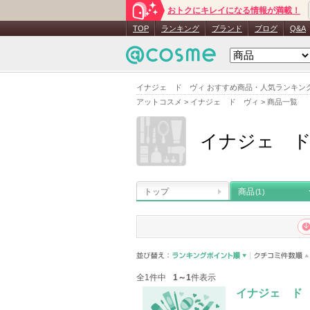
おトクにキレイになる情報が満載！
TOP
ランキング
ブランド
ブログ
Q&A
イナジェ ド ヴィ おすすめ商品・人気ランキン
アットコスメ
>
イナジェ ド ヴィ
>
商品一覧
イナジェ 
トップ
商品
(1)
全1件中
1～1
件表示
イナジェ ド