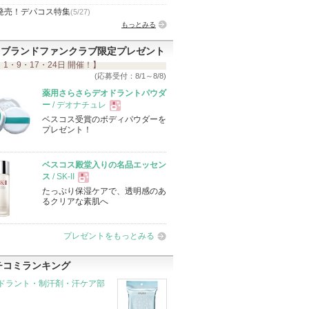
発売！デパコス特集
(5/27)
もっとみる
ブランドファンクラブ限定プレゼント
 1・9・17・24日 開催！】
(応募受付：8/1～8/8)
薬用さらさらデオドラントパウダ
ー
/ デオナチュレ
ベスコス受賞のボディパウダーを
現
プレゼント！
品
ベスコス殿堂入りの名品エッセン
ス
/ SK-II
たっぷり保湿ケアで、透明感のあ
現
るクリアな素肌へ
品
プレゼントをもっとみる
チコミランキング
ドラント・制汗剤・汗ケア部