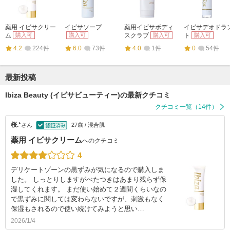
薬用 イビサクリー
イビサソープ
薬用イビサボディ
イビサデオドラ
ム
購入可
購入可
スクラブ
購入可
ト
購入可
4.2
224件
6.0
73件
4.0
1件
0
54件
最新投稿
Ibiza Beauty (イビサビューティー)の最新クチコミ
クチコミ一覧（14件）
桜.*
さん
27歳 / 混合肌
薬用 イビサクリーム
へのクチコミ
4
デリケートゾーンの黒ずみが気になるので購入しま
した。 しっとりしますがべたつきはあまり残らず保
湿してくれます。 まだ使い始めて２週間くらいなの
で黒ずみに関しては変わらないですが、刺激もなく
保湿もされるので使い続けてみようと思い…
2026/1/4