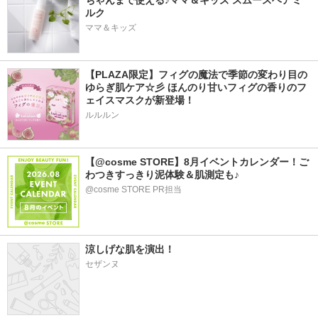
ちゃんまで使える♪ママ＆キッズ スムースヘアミ
ルク
ママ＆キッズ
【PLAZA限定】フィグの魔法で季節の変わり目の
ゆらぎ肌ケア☆彡 ほんのり甘いフィグの香りのフ
ェイスマスクが新登場！
ルルルン
【@cosme STORE】8月イベントカレンダー！ご
わつきすっきり泥体験＆肌測定も♪
@cosme STORE PR担当
涼しげな肌を演出！
セザンヌ