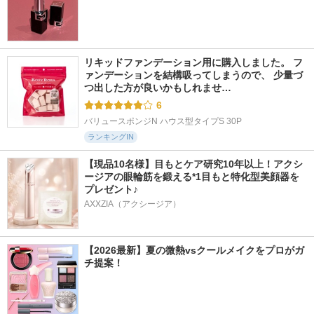
リキッドファンデーション用に購入しました。 フ
ァンデーションを結構吸ってしまうので、 少量づ
つ出した方が良いかもしれませ…
6
バリュースポンジN ハウス型タイプS 30P
ランキングIN
【現品10名様】目もとケア研究10年以上！アクシ
ージアの眼輪筋を鍛える*1目もと特化型美顔器を
プレゼント♪
AXXZIA（アクシージア）
【2026最新】夏の微熱vsクールメイクをプロがガ
チ提案！