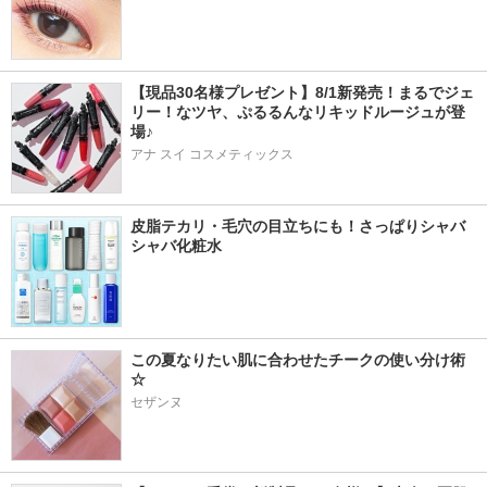
【現品30名様プレゼント】8/1新発売！まるでジェ
リー！なツヤ、ぷるるんなリキッドルージュが登
場♪
アナ スイ コスメティックス
皮脂テカリ・毛穴の目立ちにも！さっぱりシャバ
シャバ化粧水
この夏なりたい肌に合わせたチークの使い分け術
☆
セザンヌ