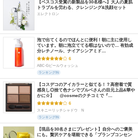
【ベスコス受賞の新製品を30名様へ】大人の夏肌
トラブルを労わる、クレンジング&洗顔セット
エレクトロン
泡で出てくるのでほんとに便利！朝に主に使用し
ています。朝に泡立ててる暇はないので… 有効成
分レチノール、ナイアシンアミド…
6
ABC-Gピールウォッシュ
ランキングIN
【コスデコのアイカラーと似てる！？高密着で質
感良し◎捨て色ナシでブルベさんの目元上品&華や
かに☆】 　@cosmeのクチコミで『…
6
スキニーリッチシャドウ　N
ランキングIN
【現品を30名さまにプレゼント】自分へのご褒美
にも。贅沢ケアを堪能できる「プランプコンセン