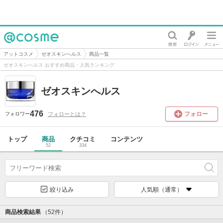
@cosme
アットコスメ
ゼオスキンへルス
商品一覧
ゼオスキンへルス おすすめ商品・人気ランキング
ゼオスキンへルス
476
フォロー
フォローとは？
フォロワー
トップ
商品
クチコミ
コンテンツ
52
334
絞り込み
人気順（通常）
商品検索結果
（52件）