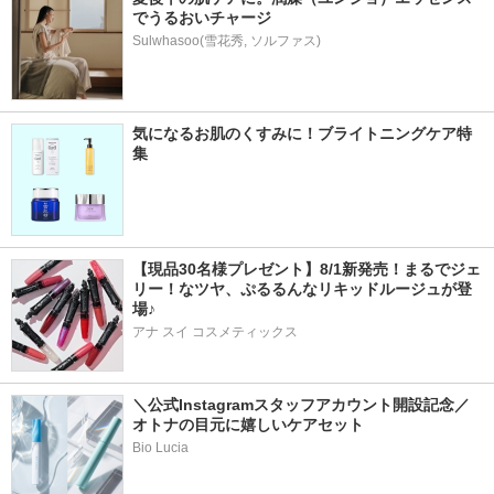
でうるおいチャージ
Sulwhasoo(雪花秀, ソルファス)
気になるお肌のくすみに！ブライトニングケア特
集
【現品30名様プレゼント】8/1新発売！まるでジェ
リー！なツヤ、ぷるるんなリキッドルージュが登
場♪
アナ スイ コスメティックス
＼公式Instagramスタッフアカウント開設記念／
オトナの目元に嬉しいケアセット
Bio Lucia