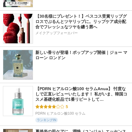
【30名様にプレゼント！】ベスコス受賞リップグ
ロスでぷるんとツヤリップに。リップケア成分配
合でフレッシュなツヤを纏う唇へ
メイクアップフォーエバー
新しい香りが登場！ポップアップ開催｜ジョー マ
ローン ロンドン
【PDRN ヒアルロン酸100 セラムAnua】 忖度な
しで正直レビューいたします！ 私がいま、韓国コ
スメ基礎化粧品で1番リピートして…
5
PDRN ヒアルロン酸100 セラム
ランキングIN
夏後半の肌ケアに。潤燥（ユンジョ）エッセンス