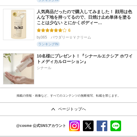
人気商品だったので購入してみました！ 顔用は色
んな下地を持ってるので、日焼け止め単体を塗る
ことは少ない とにかくボディー…
6
by365　パウダリーＵＶクリーム
ランキングIN
10名様にプレゼント！『シナールエクシア ホワイ
トメディカルローション』
シナール
掲載の情報・画像など、すべてのコンテンツの無断複写、転載を禁じます。
ページトップへ
@cosme
公式SNSアカウント
instag
x
faceb
line