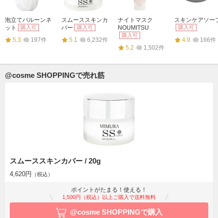
泡立てバルーンネ
スムーススキンカ
ナイトマスク
スキンケアソー
ット
購入可
バー
購入可
NOUMITSU
購入可
購入可
5.3
197件
5.1
6,232件
4.9
166件
5.2
1,502件
@cosme SHOPPINGで売れ筋
スムーススキンカバー / 20g
4,620円
（税込）
ポイントがたまる！使える！
1,500円（税込）以上ご購入で送料無料
@cosme SHOPPINGで購入