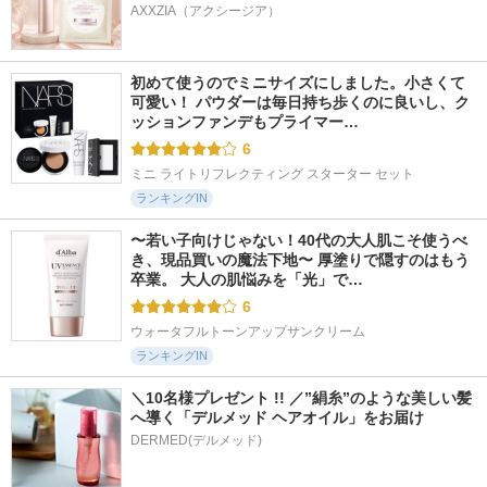
AXXZIA（アクシージア）
初めて使うのでミニサイズにしました。小さくて
可愛い！ パウダーは毎日持ち歩くのに良いし、ク
ッションファンデもプライマー…
6
ミニ ライトリフレクティング スターター セット
ランキングIN
〜若い子向けじゃない！40代の大人肌こそ使うべ
き、現品買いの魔法下地〜 厚塗りで隠すのはもう
卒業。 大人の肌悩みを「光」で…
6
ウォータフルトーンアップサンクリーム
ランキングIN
＼10名様プレゼント !! ／”絹糸”のような美しい髪
へ導く「デルメッド ヘアオイル」をお届け
DERMED(デルメッド)