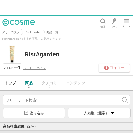
@cosme
アットコスメ
RistAgarden
商品一覧
RistAgarden おすすめ商品・人気ランキング
RistAgarden
1
フォロー
フォローとは？
フォロワー
トップ
商品
クチコミ
コンテンツ
2
0
絞り込み
人気順（通常）
商品検索結果
（2件）