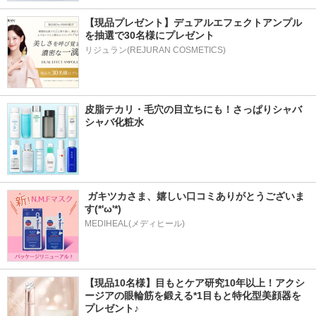
【現品プレゼント】デュアルエフェクトアンプル
を抽選で30名様にプレゼント
リジュラン(REJURAN COSMETICS)
皮脂テカリ・毛穴の目立ちにも！さっぱりシャバ
シャバ化粧水
 ガキツカさま、嬉しい口コミありがとうございま
す(*'ω'*) 
MEDIHEAL(メディヒール)
【現品10名様】目もとケア研究10年以上！アクシ
ージアの眼輪筋を鍛える*1目もと特化型美顔器を
プレゼント♪