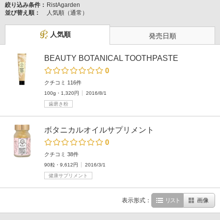
絞り込み条件：
RistAgarden
並び替え順：
人気順（通常）
人気順
発売日順
BEAUTY BOTANICAL TOOTHPASTE
0
クチコミ 116件
100g・1,320円
2016/8/1
歯磨き粉
ボタニカルオイルサプリメント
0
クチコミ 38件
90粒・9,612円
2016/3/1
健康サプリメント
表示形式：
リスト
画像