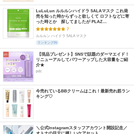
LuLuLun ルルルンハイドラ 5ALAマスク これ発
売を知った時からずっと欲しくて ロフトなどに寄
った時とか　探してましたが PLAZ…
7
ルルルン ハイドラ 5ALA マスク
ランキングIN
 【現品プレゼント】SNSで話題のダーマエイド！
リニューアルしてパワーアップした大容量をご紹
介★
pdc
今売れているBBクリームはこれ！最新売れ筋ラン
キング♡
＼公式Instagramスタッフアカウント開設記念／
オトナの目元に嬉しいケアセット