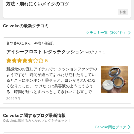
方法・崩れにくいメイクのコツ
特集
Celvokeの最新クチコミ
クチコミ一覧（2004件）
きつさのこ
さん
46歳 / 混合肌
アイシーフロスト レタッチクッション
へのクチコミ
5
新感覚のお直しアイテムです クッションファンデの
ようですが、時間が経ってよれたり崩れたりしてい
るところにポンポンと乗せると、ヨレがきれいにな
くなりました。 つけたては美容液のようにうるう
る、時間が経つとすべっとしてきれいにお直しで…
2026/8/7
Celvokeに関するブログ最新情報
Celvokeに関するみんなのブログをチェック！
Celvoke関連ブログ