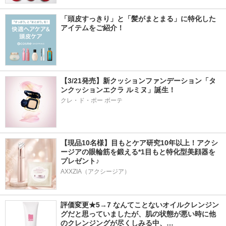
「頭皮すっきり」と「髪がまとまる」に特化した
アイテムをご紹介！
【3/21発売】新クッションファンデーション「タ
ンクッションエクラ ルミヌ」誕生！
クレ・ド・ポー ボーテ
【現品10名様】目もとケア研究10年以上！アクシ
ージアの眼輪筋を鍛える*1目もと特化型美顔器を
プレゼント♪
AXXZIA（アクシージア）
評価変更★5→7 なんてことないオイルクレンジン
グだと思っていましたが、肌の状態が悪い時に他
のクレンジングが尽くしみる中、…