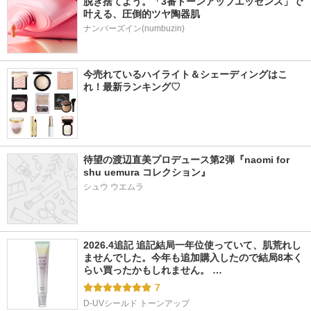
脱ぎ捨てよう。「3番トーンアップエッセンス」で
叶える、圧倒的ツヤ陶器肌
ナンバーズイン(numbuzin)
今売れているハイライト＆シェーディングはこ
れ！最新ランキング♡
待望の渡辺直美プロデュース第2弾『naomi for 
shu uemura コレクション』
シュウ ウエムラ
2026.4追記 追記結局一年位使っていて、肌荒れし
ませんでした。今年も追加購入したので結局8本く
らい買ったかもしれません。 …
7
D-UVシールド トーンアップ