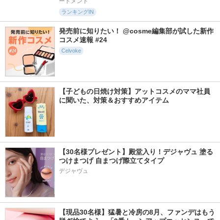
ートメント
ランキングIN
発売前に知りたい！ @cosme編集部が試した新作
コスメ速報 #24
Celvoke
【子どもの日焼け対策】アットコスメのママ社員
に聞いた、対策＆おすすめアイテム
【30名様プレゼント】殿堂入り！デジャヴュ 塗る
つけまつげ 自まつげ際立てタイプ
デジャヴュ
【現品30名様】猛暑と冷房の8月、ファンデはもう