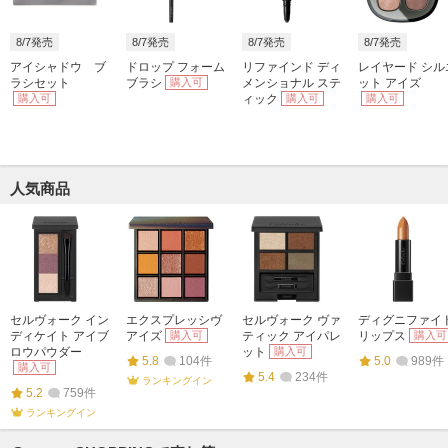
8/7発売
8/7発売
8/7発売
8/7発売
アイシャドウ ブ
ドロップ フォーム
リファインド ディ
レイヤード シル
ラシセット
ブラシ
購入可
メンショナル ステ
ット アイズ
購入可
ィック
購入可
購入可
人気商品
セルヴォーク イン
エクスプレッシヴ
セルヴォーク ヴァ
ディグニファイ
ディケイト アイブ
アイズ
購入可
ティック アイパレ
リップス
購入可
ロウパウダー
ット
購入可
5.8
104件
5.0
989件
購入可
5.4
234件
ランキングイン
5.2
759件
ランキングイン