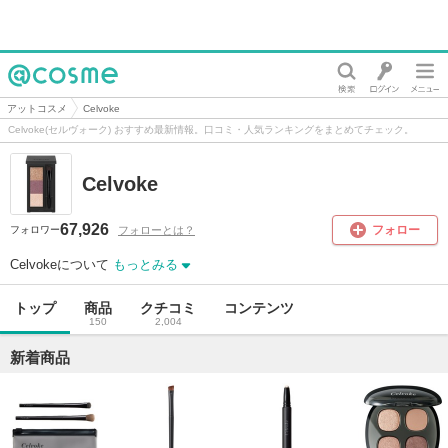
@cosme
アットコスメ
Celvoke
Celvoke(セルヴォーク) おすすめ最新情報。口コミ・人気ランキングをまとめてチェック。
Celvoke
67,926
フォロー
フォローとは？
フォロワー
Celvokeについて
もっとみる
トップ
商品
クチコミ
コンテンツ
150
2,004
新着商品