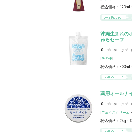
税込価格：
120ml
沖縄生まれの
ゅらセーフ
0
-pt
クチ
[
その他
]
税込価格：
400ml
薬用オールナ
0
-pt
クチ
[
フェイスクリーム
税込価格：
25g・