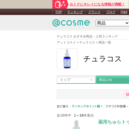
おトクにキレイになる情報が満載！
TOP
ランキング
ブランド
ブログ
Q&A
チュラコス おすすめ商品・人気ランキング
アットコスメ
>
チュラコス
>
商品一覧
チュラコス
トップ
商品
(18)
全18件中
1～18
件表示
薬用ちゅらト