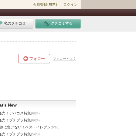
会員登録(無料)
ログイン
私のクチコミ
クチコミする
フォロー
フォローとは？
t's New
発売！デパコス特集
(6/24)
発売！プチプラ特集
(6/24)
線に負けない！ベストイレブン
(6/10)
発売！プチプラ特集
(5/28)