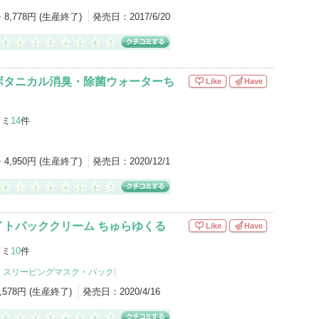
・8,778円 (生産終了)
発売日：
2017/6/20
ボタニカル消臭・除菌ウォーターち
Like
Have
コミ
14
件
・4,950円 (生産終了)
発売日：
2020/12/1
イトパッククリーム ちゅらゆくる
Like
Have
コミ
10
件
・
スリーピングマスク・パック
]
6,578円 (生産終了)
発売日：
2020/4/16