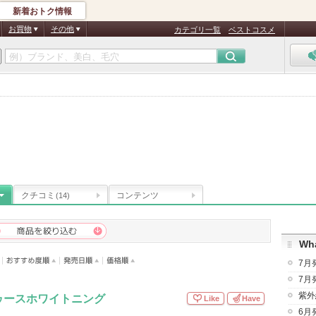
新着おトク情報
お買物
その他
カテゴリ一覧
ベストコスメ
クチコミ
コンテンツ
(14)
Wha
7月
7月
紫外
ゥースホワイトニング
Like
Have
6月