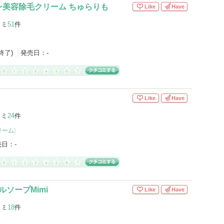
ン美容除毛クリーム ちゅらりも
Like
Have
コミ
51
件
産終了)
発売日：
-
Like
Have
コミ
24
件
リーム
]
売日：
-
イルソープMimi
Like
Have
コミ
18
件