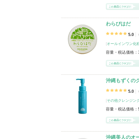
わらびはだ
5.0
[
オールインワン化
容量・税込価格：
沖縄もずくの
5.0
[
その他クレンジン
容量・税込価格：
沖縄美人のオ