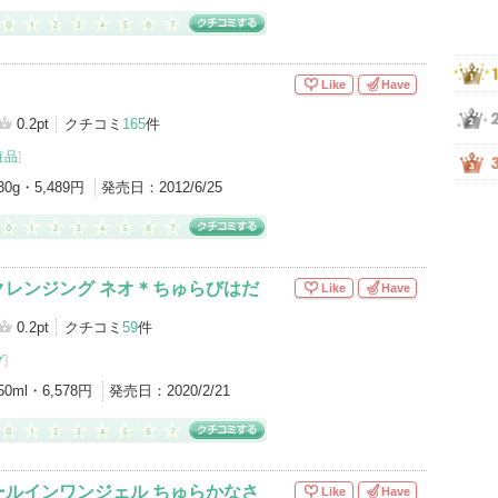
Like
Have
0.2pt
クチコミ
165
件
粧品
]
30g・5,489円
発売日：
2012/6/25
クレンジング ネオ＊ちゅらびはだ
Like
Have
0.2pt
クチコミ
59
件
グ
]
50ml・6,578円
発売日：
2020/2/21
ールインワンジェル ちゅらかなさ
Like
Have