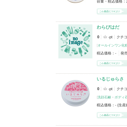
容量・税込価格：
わらびはだ
0
-pt
クチ
[
オールインワン化
税込価格：
-
発
いるじゅらさ
0
-pt
クチ
[
洗顔石鹸
・
ボディ
税込価格：
- (生