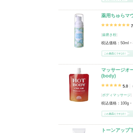
薬用ちゅらマ
7
[
歯磨き粉
]
税込価格：
50ml・
マッサージオ
(body)
5.0
[
ボディマッサージ
]
税込価格：
100g・
トーンアップ下