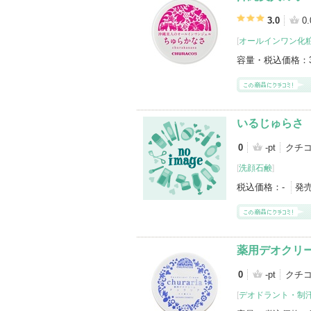
3.0
0.
[
オールインワン化
容量・税込価格：
いるじゅらさ
0
-pt
クチ
[
洗顔石鹸
]
税込価格：
-
発
薬用デオクリー
0
-pt
クチ
[
デオドラント・制