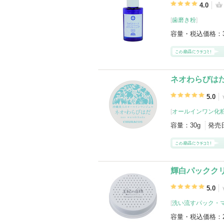
4.0
[
歯磨き粉
]
容量・税込価格：
ネオわらびは
5.0
[
オールインワン化
容量：
30g
発売
輝白パッククリ
5.0
[
洗い流すパック・
容量・税込価格：