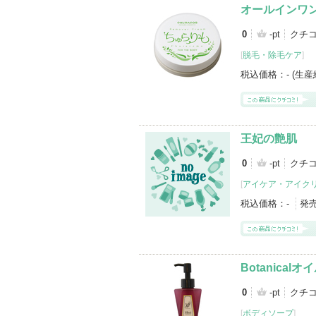
オールインワ
0
-pt
クチ
[
脱毛・除毛ケア
]
税込価格：
- (生
王妃の艶肌
0
-pt
クチ
[
アイケア・アイク
税込価格：
-
発
Botanicalオ
0
-pt
クチ
[
ボディソープ
]