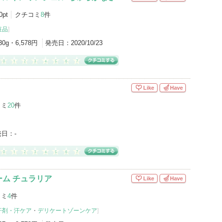
0pt
クチコミ
8
件
粧品
]
30g・6,578円
発売日：
2020/10/23
Like
Have
コミ
20
件
売日：
-
ム チュラリア
Like
Have
コミ
4
件
汗剤・汗ケア
・
デリケートゾーンケア
]