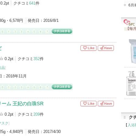
0.2pt
クチコミ
641
件
6月
30g・6,578円
発売日：
2016/8/1
【毎月
だ
Like
Have
0.2pt
クチコミ
352
件
粧品
]
日：
2018年11月
ーム 王妃の白珠SR
Like
Have
0.2pt
クチコミ
209
件
ク
マスク
]
【
入浴
25g・4,840円
発売日：
2017/4/30