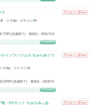
ウス
Like
Have
.0
0.0pt
クチコミ
8
件
8,778円 (生産終了)
発売日：
2021/7/14
ールインワンジェル ちゅらめぐり
Like
Have
0.0pt
クチコミ
5
件
10,978円 (生産終了)
発売日：
2019/7/1
地・UVカット ちゅらみぃあ
Like
Have