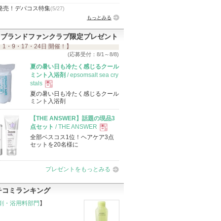
発売！デパコス特集
(5/27)
もっとみる
ブランドファンクラブ限定プレゼント
 1・9・17・24日 開催！】
(応募受付：8/1～8/8)
夏の暑い日も冷たく感じるクール
ミント入浴剤
/ epsomsalt sea cry
stals
夏の暑い日も冷たく感じるクール
現
ミント入浴剤
【THE ANSWER】話題の現品3
品
点セット
/ THE ANSWER
全部ベスコス1位！ヘアケア3点
現
セットを20名様に
品
プレゼントをもっとみる
チコミランキング
剤・浴用料部門
】