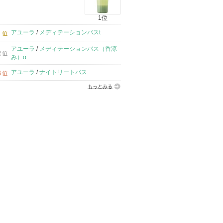
1位
アユーラ
/
メディテーションバスt
アユーラ
/
メディテーションバス（香涼
み）α
アユーラ
/
ナイトリートバス
もっとみる