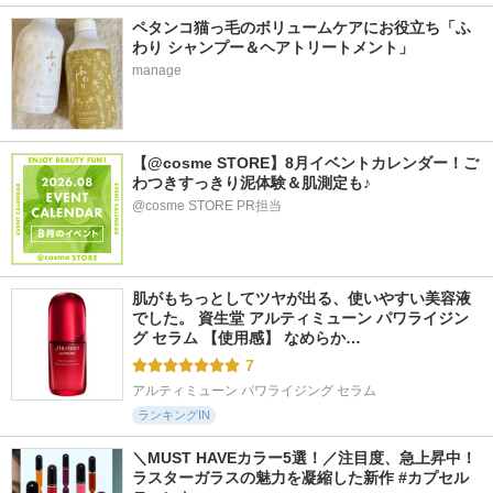
ペタンコ猫っ毛のボリュームケアにお役立ち「ふ
わり シャンプー＆ヘアトリートメント」
manage
【@cosme STORE】8月イベントカレンダー！ご
わつきすっきり泥体験＆肌測定も♪
@cosme STORE PR担当
肌がもちっとしてツヤが出る、使いやすい美容液
でした。 資生堂 アルティミューン パワライジン
グ セラム 【使用感】 なめらか…
7
アルティミューン パワライジング セラム
ランキングIN
＼MUST HAVEカラー5選！／注目度、急上昇中！
ラスターガラスの魅力を凝縮した新作 #カプセル