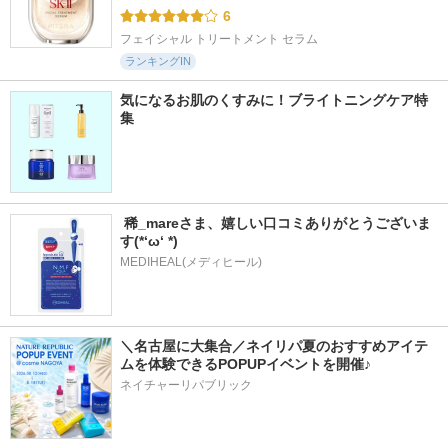
6
フェイシャル トリートメント セラム
ランキングIN
気になるお肌のくすみに！ブライトニングケア特
集
 稀_mareさま、嬉しい口コミありがとうございま
す(*‘ω‘ *)
MEDIHEAL(メディヒール)
＼名古屋に大集合／ネイリパ夏のおすすめアイテ
ムを体験できるPOPUPイベントを開催♪
ネイチャーリパブリック