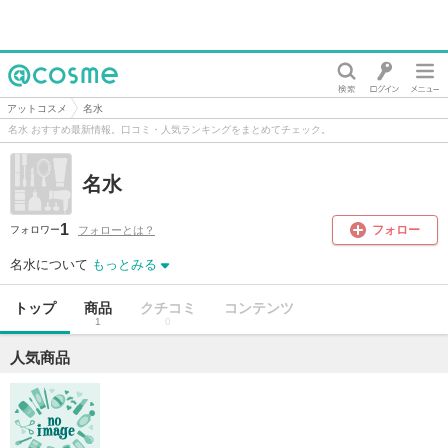
@cosme
アットコスメ
名水
名水 おすすめ最新情報。口コミ・人気ランキングをまとめてチェック。
名水
1
フォロー
フォローとは？
フォロワー
名水について
もっとみる
トップ
商品
クチコミ
コンテンツ
1
0
人気商品